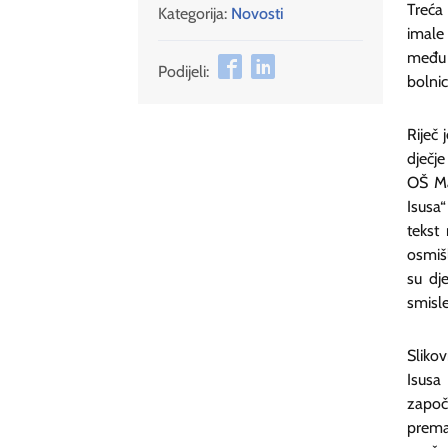
Treća 
Kategorija:
Novosti
imale 
među o
Podijeli:
bolnic
Riječ 
dječje
OŠ Ma
Isusa“
tekst
osmiš
su dje
smisle
Slikov
Isusa 
započi
prema 