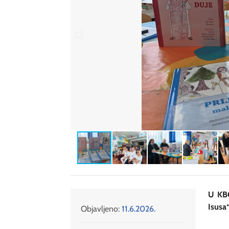
U KBC
Isusa“
Objavljeno:
11.6.2026.