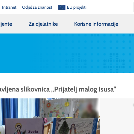
Intranet
Odjel za znanost
EU projekti
ijente
Za djelatnike
Korisne informacije
tavljena slikovnica „Prijatelj malog Isusa“