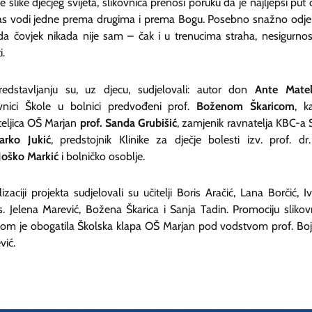
 slike dječjeg svijeta, slikovnica prenosi poruku da je najljepši put 
nas vodi jedne prema drugima i prema Bogu. Posebno snažno odje
da čovjek nikada nije sam – čak i u trenucima straha, nesigurnosti
i.
edstavljanju su, uz djecu, sudjelovali: autor don
Ante Matel
vnici Škole u bolnici predvođeni prof.
Boženom Škaricom
, k
teljica OŠ Marjan
prof.
Sanda Grubišić
, zamjenik ravnatelja KBC-a S
arko Jukić
, predstojnik Klinike za dječje bolesti izv. prof. dr.
Joško Markić
i bolničko osoblje.
izaciji projekta sudjelovali su učitelji Boris Aračić, Lana Borčić, I
 s. Jelena Marević, Božena Škarica i Sanja Tadin. Promociju slikov
om je obogatila Školska klapa OŠ Marjan pod vodstvom prof. Bo
vić.