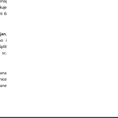
onaj
kuje
 ili
jan
,
ao i
plit
 sc.
vana
nice
jane