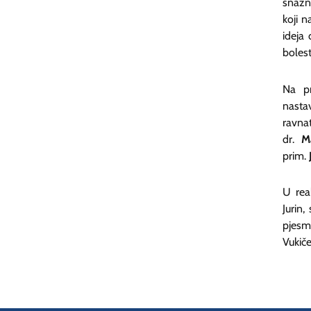
snažne
koji 
ideja 
bolest
Na pr
nasta
ravna
dr.
M
prim.
U real
Jurin,
pjesm
Vukiče