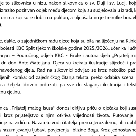
je to slikovnica u nizu, nakon slikovnica o sv. Duji i sv. Luciji, koj
izrazito pozitivan odjek među djecom koja su sudjelovala u izradi, k
nima koji su je dobili na poklon, a uljepšala im je trenutke borav
i.
je, dakle, o zajedničkom radu djece koja su bila na liječenju na Klinic
 bolesti KBC Split tijekom školske godine 2025./2026., učenika i učit
rjan – Područnog odjela KBC - Firule i autora djela „Prijatelj m
 dr. don Ante Mateljana. Djeca su kreirala ilustracije slijedeći i pra
 navedenog djela. Rad na slikovnici odvijao se kroz nekoliko pažl
ljenih koraka: od zajedničkog čitanja teksta, preko odabira scena 
ca željela likovno prikazati, pa sve do slaganja ilustracija i teks
nu cjelinu.
nica „Prijatelj malog Isusa“ donosi dirljivu priču o dječaku koji sus
i kroz prijateljstvo s njim otkriva vrijednosti života. Putovanje 
nje na zidiću u Nazaretu vodi čitatelja prema Jeruzalemu, ali i dubl
razumijevanju ljubavi, povjerenja i blizine Boga. Kroz jednostavne,