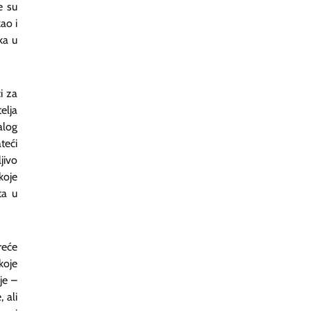
e su
ao i
ka u
i za
elja
alog
teći
jivo
koje
ta u
reće
koje
je –
 ali