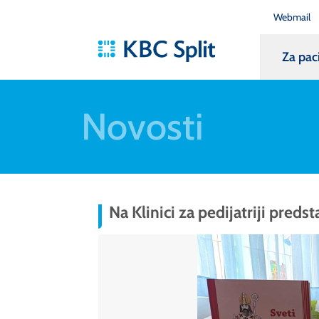
Webmail
Za pac
Novosti
Na Klinici za pedijatriji preds