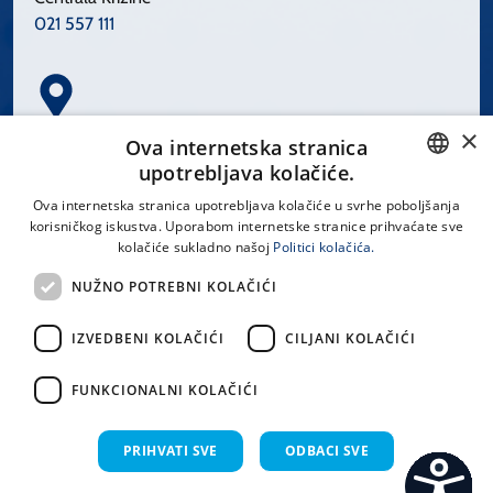
021 557 111
×
Spinčićeva 1, 21000 Split
Ova internetska stranica
Hrvatska
upotrebljava kolačiće.
CROATIAN
Ova internetska stranica upotrebljava kolačiće u svrhe poboljšanja
korisničkog iskustva. Uporabom internetske stranice prihvaćate sve
ENGLISH
kolačiće sukladno našoj
Politici kolačića.
office@kbsplit.hr
NUŽNO POTREBNI KOLAČIĆI
LINKOVI
IZVEDBENI KOLAČIĆI
CILJANI KOLAČIĆI
Uvjeti korištenja
FUNKCIONALNI KOLAČIĆI
Izjava o pristupačnosti
PRIHVATI SVE
ODBACI SVE