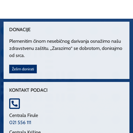
DONACIJE
Plemenitim činom nesebičnog darivanja osnažimo našu
zdravstvenu zaštitu. „Zarazimo“ se dobrotom, donirajmo
od srca.
Želim donirati
KONTAKT PODACI
Centrala Firule
021 556 111
Centrala Križine