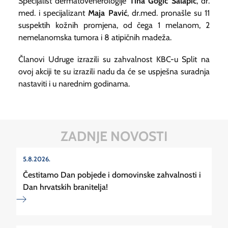
Specijalist dermatovenerologije
Tina Gogić Salapić
, dr.
med. i specijalizant
Maja Pavić
, dr.med. pronašle su 11
suspektih kožnih promjena, od čega 1 melanom, 2
nemelanomska tumora i 8 atipičnih madeža.
Članovi Udruge izrazili su zahvalnost KBC-u Split na
ovoj akciji te su izrazili nadu da će se uspješna suradnja
nastaviti i u narednim godinama.
ZADNJE NOVOSTI
5.8.2026.
Čestitamo Dan pobjede i domovinske zahvalnosti i
Dan hrvatskih branitelja!