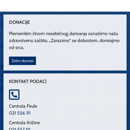
DONACIJE
Plemenitim činom nesebičnog darivanja osnažimo našu
zdravstvenu zaštitu. „Zarazimo“ se dobrotom, donirajmo
od srca.
Želim donirati
KONTAKT PODACI
Centrala Firule
021 556 111
Centrala Križine
021 557 111