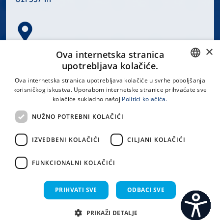
×
Spinčićeva 1, 21000 Split
Ova internetska stranica
Hrvatska
upotrebljava kolačiće.
CROATIAN
Ova internetska stranica upotrebljava kolačiće u svrhe poboljšanja
korisničkog iskustva. Uporabom internetske stranice prihvaćate sve
ENGLISH
kolačiće sukladno našoj
Politici kolačića.
office@kbsplit.hr
NUŽNO POTREBNI KOLAČIĆI
LINKOVI
IZVEDBENI KOLAČIĆI
CILJANI KOLAČIĆI
Uvjeti korištenja
FUNKCIONALNI KOLAČIĆI
Izjava o pristupačnosti
PRIHVATI SVE
ODBACI SVE
PRIKAŽI DETALJE