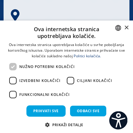
×
Spinčićeva 1, 21000 Split
Ova internetska stranica
Hrvatska
upotrebljava kolačiće.
CROATIAN
Ova internetska stranica upotrebljava kolačiće u svrhe poboljšanja
korisničkog iskustva. Uporabom internetske stranice prihvaćate sve
ENGLISH
kolačiće sukladno našoj
Politici kolačića.
office@kbsplit.hr
NUŽNO POTREBNI KOLAČIĆI
LINKOVI
IZVEDBENI KOLAČIĆI
CILJANI KOLAČIĆI
Uvjeti korištenja
FUNKCIONALNI KOLAČIĆI
Izjava o pristupačnosti
PRIHVATI SVE
ODBACI SVE
PRIKAŽI DETALJE
C
S