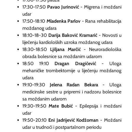
17:30-17:50
Pavao Jurinović
-
Migrena i moždani
udar
17:50-18:10
Mladenka Parlov
-
Rana rehabilitacija
moždanog udara
18:10-18-30
Darija Baković Kramarić
-
Novosti u
liječenju kardioloških uzroka moždanog udara
18:30-18:50
Ljiljana Marčić
-
Neuroradiološka
obrada bolesnice sa moždanim udarom
18:50 19:10
Dragan Dragičević
-
Uloga
mehaničke trombektomije u liječenju moždanog
udara
19:10-19:30
Jelena Radan Bekara
-
Uloga
medicinske sestre u pripremi i nadzoru bolesnice
sa moždanim udarom
19:30-19:50
Mate Bubić
-
Epilepsija i moždani
udar
19:50-20:10
Eni Jadrijević Kodžoman
-
Moždani
udar u trudnoći i postpartalnom periodu