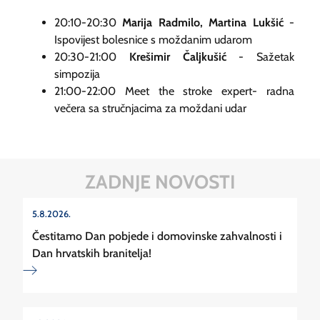
20:10-20:30
Marija Radmilo, Martina Lukšić
-
Ispovijest bolesnice s moždanim udarom
20:30-21:00
Krešimir Čaljkušić
- Sažetak
simpozija
21:00-22:00 Meet the stroke expert- radna
večera sa stručnjacima za moždani udar
ZADNJE NOVOSTI
5.8.2026.
Čestitamo Dan pobjede i domovinske zahvalnosti i
Dan hrvatskih branitelja!