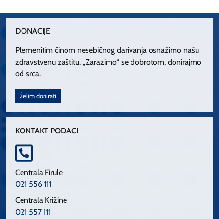
DONACIJE
Plemenitim činom nesebičnog darivanja osnažimo našu
zdravstvenu zaštitu. „Zarazimo“ se dobrotom, donirajmo
od srca.
Želim donirati
KONTAKT PODACI
Centrala Firule
021 556 111
Centrala Križine
021 557 111