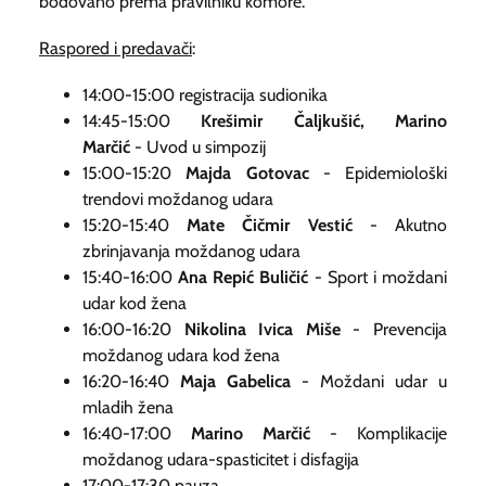
bodovano prema pravilniku komore.
Raspored i predavači
:
14:00-15:00 registracija sudionika
14:45-15:00
Krešimir Čaljkušić, Marino
Marčić
-
Uvod u simpozij
15:00-15:20
Majda Gotovac
-
Epidemiološki
trendovi moždanog udara
15:20-15:40
Mate Čičmir Vestić
-
Akutno
zbrinjavanja moždanog udara
15:40-16:00
Ana Repić Buličić
-
Sport i moždani
udar kod žena
16:00-16:20
Nikolina Ivica Miše
-
Prevencija
moždanog udara kod žena
16:20-16:40
Maja Gabelica
-
Moždani udar u
mladih žena
16:40-17:00
Marino Marčić
-
Komplikacije
moždanog udara-spasticitet i disfagija
17:00-17:30 pauza