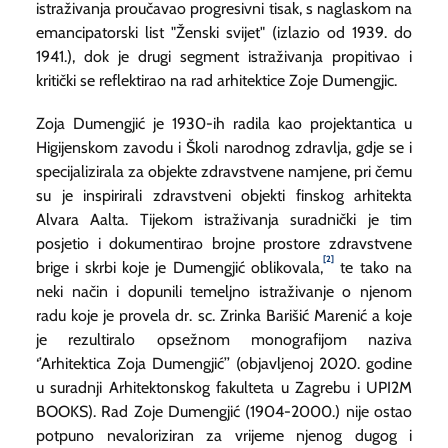
istraživanja proučavao progresivni tisak, s naglaskom na
emancipatorski list "Ženski svijet" (izlazio od 1939. do
1941.), dok je drugi segment istraživanja propitivao i
kritički se reflektirao na rad arhitektice Zoje Dumengjic.
Zoja Dumengjić je 1930-ih radila kao projektantica u
Higijenskom zavodu i Školi narodnog zdravlja, gdje se i
specijalizirala za objekte zdravstvene namjene, pri čemu
su je inspirirali zdravstveni objekti finskog arhitekta
Alvara Aalta. Tijekom istraživanja suradnički je tim
posjetio i dokumentirao brojne prostore zdravstvene
[2]
brige i skrbi koje je Dumengjić oblikovala,
te tako na
neki način i dopunili temeljno istraživanje o njenom
radu koje je provela dr. sc. Zrinka Barišić Marenić a koje
je rezultiralo opsežnom monografijom naziva
‘’Arhitektica Zoja Dumengjić’’ (objavljenoj 2020. godine
u suradnji Arhitektonskog fakulteta u Zagrebu i UPI2M
BOOKS). Rad Zoje Dumengjić (1904-2000.) nije ostao
potpuno nevaloriziran za vrijeme njenog dugog i