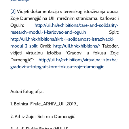
[2]
Vidjeti dokumentaciju s terenskog istraživanja opusa
Zoje Dumengjić na UIII mrežnim stranicama. Karlovac i
Ogulin:
http://uiii.hr/exhibitions/care-and-solidarity-
research-modul-1-karlovac-and-ogulin
Split:
http://uiii.hr/exhibitions/skrb-i-solidarnost-istrazivacki-
modul-2-split
Omiš:
http://uiii.hr/exhibitions/r
Također,
vidjeti virtualnu izložbu “Gradovi u fokusu Zoje
Dumengjić”:
http://uiii.hr/exhibitions/virtualna-izlozba-
gradovi-u-fotografskom-fokusu-zoje-dumengjic
Autori fotografija:
1. Bolnica-Firule_ARHIV_UIII,2019.,
2. Arhiv Zoje i Selimira Dumengjić
3., 4., 5. Duška Boban (HULU)