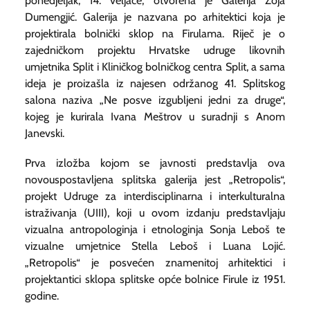
ponedjeljak, 14. veljače, otvorena je Galerija Zoja
Dumengjić. Galerija je nazvana po arhitektici koja je
projektirala bolnički sklop na Firulama. Riječ je o
zajedničkom projektu Hrvatske udruge likovnih
umjetnika Split i Kliničkog bolničkog centra Split, a sama
ideja je proizašla iz najesen održanog 41. Splitskog
salona naziva „Ne posve izgubljeni jedni za druge“,
kojeg je kurirala Ivana Meštrov u suradnji s Anom
Janevski.
Prva izložba kojom se javnosti predstavlja ova
novouspostavljena splitska galerija jest „Retropolis“,
projekt Udruge za interdisciplinarna i interkulturalna
istraživanja (UIII), koji u ovom izdanju predstavljaju
vizualna antropologinja i etnologinja Sonja Leboš te
vizualne umjetnice Stella Leboš i Luana Lojić.
„Retropolis“ je posvećen znamenitoj arhitektici i
projektantici sklopa splitske opće bolnice Firule iz 1951.
godine.