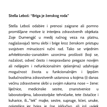
Stella Leboš: “Briga je ženskog roda”
Stella Leboš odabire i prenosi zaigrane ali pomno
promišljane motive iz interijera zdravstvenih objekata
Zoje Dumengjić u medij ručnog veza na platnu,
naglašavajući temu skrbi i brige kroz ženskom pristupu
svojstven minuciozni ručni rad. Tako se vrijednim
arhitektonsko-zanatskim uzorcima prošlosti (koji se,
nažalost, odveć često i neopravdano pregaze novijim
ali nelijepim i nefunkcionalnim rješenjima) udahnjuje
mogućnost života u funkcionalnijim i ljepšim
budućnostima zdravstvenih ustanova u kojima (i) danas
većinu zdravstvene skrbi u svojim rukama nose – žene:
liječnice, medicinske sestre, znanstvenice u
laboratorijima, laboratorijske tehničarke, tete čistačice i
kuharice, ili…”tek” majke, sestre, supruge, kćeri, unuke,
prijateljice…jer briga je (ne isključivo, ali još uvijek