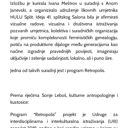
Izložbu je kurirala Ivana Meštrov u suradnji s Anom
Janevski, a organiziralo udruženje likovnih umjetnika
HULU Split. Ideja 41. splitskog Salona bila je afirmirati
vizualne radove, vizualna i društvena istraživanja
pozvanih umjetnica, kolektiva i suradničkih organizacija
koje promiču kompleksnosti feminističkih genealogiju,
potiču na produktivne dijaloge među generacijama kao
načine izgradnje pravednijih povijesti, imaginiraju
uključivije i zelenije sadašnjosti, lokalno, ali i puno šire.
Jedna od takvih suradnji jest i program Retropolis.
Prema riječima Sonje Leboš, kulturne antropologinje i
kustosice:
Program “Retropolis” projekt je Udruge za
interdisciplinarna i interkulturalna istraživanja (UIII)