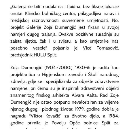
„Galerija će biti modularna i fluidna, bez fiksne lokacije
unutar Kliničko bolničkog centra, prilagodljiva naravi i
medijskoj raznovrsnosti suvremene umjetnosti. No,
projekt Galerije Zoja Dumengjić jest fiksan u svojoj
namjeri dugog trajanja. Ovakve pozitivne suradnje su
zaista rijetke, čak i u svijetu, a kao umjetnike nas
posebno vesele“, pojasnio je Vice Tomasović,
predsjednik HULU Split.
Zoja Dumengjić (1904.-2000.) 1930-ih je radila kao
projektantica u Higijenskom zavodu i Školi narodnog
zdravlja, gdje se i specijalizirala za objekte zdravstvene
namjene, pri čemu su je inspirirali zdravstveni objekti
znamenitog finskog arhitekta Alvara Aalta. Rad Zoje
Dumengjić nije ostao potpuno nevaloriziran za vrijeme
njenog dugog i plodnog života: 1979. godine dobila je
nagradu “Viktor Kovačić” za životno djelo, a 1984.
godine primila je Povelju Opće bolnice Split za