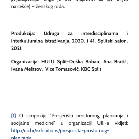
najčešće) – ženskog roda.
Produkcija: Udruga za interdisciplinarna i
interkulturalna istraživanja, 2020. i 41. Splitski salon,
2021.
Organizacija: HULU Split-Duška Boban, Ana Bratić,
Ivana Meštrov, Vice Tomasović, KBC Split
[1]
O simpoziju “Presjecišta prostornog planiranja i
socijalne medicine” u organizaciji UIII-a vidjeti:
http://uiii.hr/exhibitions/presjecista-prostornog-
planiranja