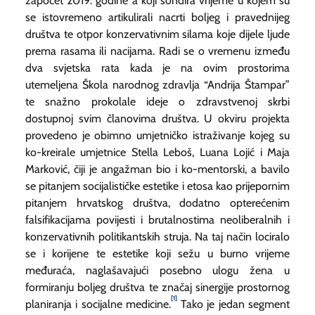
započet 2019. godine a koji sondira vrijeme u kojem su
se istovremeno artikulirali nacrti boljeg i pravednijeg
društva te otpor konzervativnim silama koje dijele ljude
prema rasama ili nacijama. Radi se o vremenu između
dva svjetska rata kada je na ovim prostorima
utemeljena Škola narodnog zdravlja “Andrija Štampar”
te snažno prokolale ideje o zdravstvenoj skrbi
dostupnoj svim članovima društva. U okviru projekta
provedeno je obimno umjetničko istraživanje kojeg su
ko-kreirale umjetnice Stella Leboš, Luana Lojić i Maja
Marković, čiji je angažman bio i ko-mentorski, a bavilo
se pitanjem socijalističke estetike i etosa kao prijepornim
pitanjem hrvatskog društva, dodatno opterećenim
falsifikacijama povijesti i brutalnostima neoliberalnih i
konzervativnih politikantskih struja. Na taj način lociralo
se i korijene te estetike koji sežu u burno vrijeme
međuraća, naglašavajući posebno ulogu žena u
formiranju boljeg društva te značaj sinergije prostornog
[1]
planiranja i socijalne medicine.
Tako je jedan segment