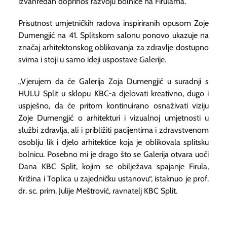
izvanredan doprinos razvoju bolnice na Firulama.
Prisutnost umjetničkih radova inspiriranih opusom Zoje
Dumengjić na 41. Splitskom salonu ponovo ukazuje na
značaj arhitektonskog oblikovanja za zdravlje dostupno
svima i stoji u samo ideji uspostave Galerije.
„Vjerujem da će Galerija Zoja Dumengjić u suradnji s
HULU Split u sklopu KBC-a djelovati kreativno, dugo i
uspješno, da će pritom kontinuirano osnaživati viziju
Zoje Dumengjić o arhitekturi i vizualnoj umjetnosti u
službi zdravlja, ali i približiti pacijentima i zdravstvenom
osoblju lik i djelo arhitektice koja je oblikovala splitsku
bolnicu. Posebno mi je drago što se Galerija otvara uoči
Dana KBC Split, kojim se obilježava spajanje Firula,
Križina i Toplica u zajedničku ustanovu“, istaknuo je prof.
dr. sc. prim. Julije Meštrović, ravnatelj KBC Split.