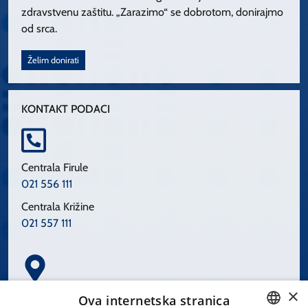
zdravstvenu zaštitu. „Zarazimo“ se dobrotom, donirajmo
od srca.
Želim donirati
KONTAKT PODACI
Centrala Firule
021 556 111
Centrala Križine
021 557 111
×
Spinčićeva 1, 21000 Split
Ova internetska stranica