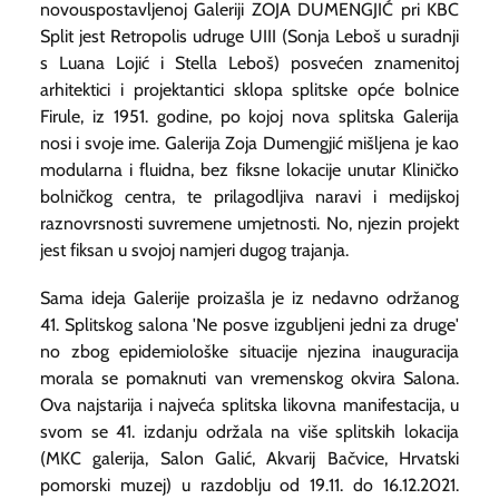
novouspostavljenoj Galeriji ZOJA DUMENGJIĆ pri KBC
Split jest
Retropolis
udruge UIII (Sonja Leboš u suradnji
s Luana Lojić i Stella Leboš) posvećen znamenitoj
arhitektici i projektantici sklopa splitske opće bolnice
Firule, iz 1951. godine, po kojoj nova splitska Galerija
nosi i svoje ime. Galerija Zoja Dumengjić mišljena je kao
modularna i fluidna, bez fiksne lokacije unutar Kliničko
bolničkog centra, te prilagodljiva naravi i medijskoj
raznovrsnosti suvremene umjetnosti. No, njezin projekt
jest fiksan u svojoj namjeri dugog trajanja.
Sama ideja Galerije proizašla je iz nedavno održanog
41. Splitskog salona 'Ne posve izgubljeni jedni za druge'
no zbog epidemiološke situacije njezina inauguracija
morala se pomaknuti van vremenskog okvira Salona.
Ova najstarija i najveća splitska likovna manifestacija, u
svom se 41. izdanju održala na više splitskih lokacija
(MKC galerija, Salon Galić, Akvarij Bačvice, Hrvatski
pomorski muzej) u razdoblju od 19.11. do 16.12.2021.