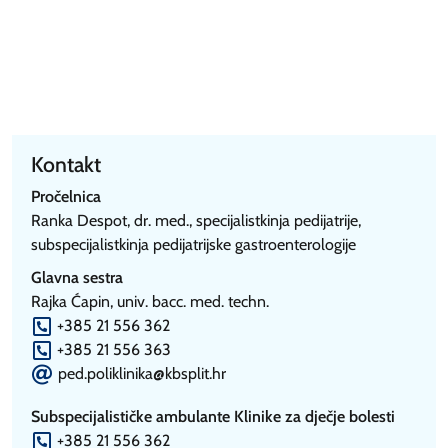
Kontakt
Pročelnica
Ranka Despot, dr. med., specijalistkinja pedijatrije,
subspecijalistkinja pedijatrijske gastroenterologije
Glavna sestra
Rajka Ćapin, univ. bacc. med. techn.
P
+385 21 556 362
P
+385 21 556 363
E
ped.poliklinika@kbsplit.hr
Subspecijalističke ambulante Klinike za dječje bolesti
P
+385 21 556 362