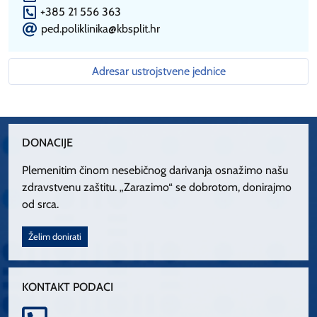
P
+385 21 556 363
E
ped.poliklinika@kbsplit.hr
Adresar ustrojstvene jednice
DONACIJE
Plemenitim činom nesebičnog darivanja osnažimo našu
zdravstvenu zaštitu. „Zarazimo“ se dobrotom, donirajmo
od srca.
Želim donirati
KONTAKT PODACI