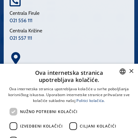
Centrala Firule
021 556 111
Centrala Križine
021 557 111
×
Spinčićeva 1, 21000 Split
Ova internetska stranica
Hrvatska
upotrebljava kolačiće.
CROATIAN
Ova internetska stranica upotrebljava kolačiće u svrhe poboljšanja
korisničkog iskustva. Uporabom internetske stranice prihvaćate sve
ENGLISH
kolačiće sukladno našoj
Politici kolačića.
office@kbsplit.hr
NUŽNO POTREBNI KOLAČIĆI
LINKOVI
IZVEDBENI KOLAČIĆI
CILJANI KOLAČIĆI