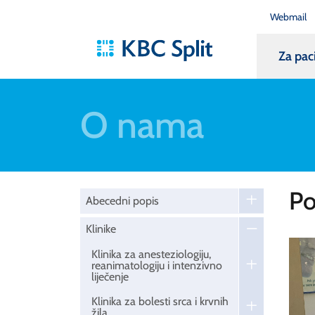
Webmail
Za pac
O nama
Po
Abecedni popis
Klinike
Klinika za anesteziologiju,
reanimatologiju i intenzivno
liječenje
Klinika za bolesti srca i krvnih
žila