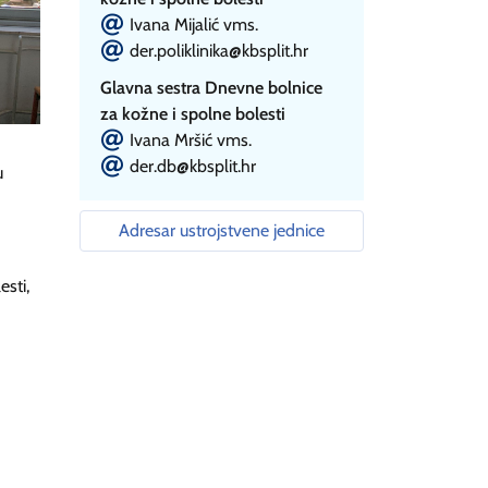
E
Ivana Mijalić vms.
E
der.poliklinika@kbsplit.hr
Glavna sestra Dnevne bolnice
za kožne i spolne bolesti
E
Ivana Mršić vms.
E
der.db@kbsplit.hr
u
Adresar ustrojstvene jednice
sti,