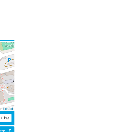
Leaflet
2. kat
tere