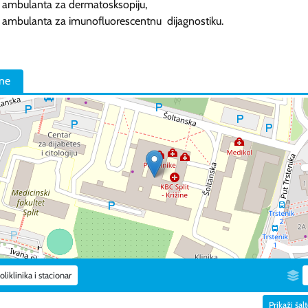
ambulanta za dermatosksopiju,
ambulanta za imunofluorescentnu dijagnostiku.
ine
oliklinika i stacionar
Prikaži šal