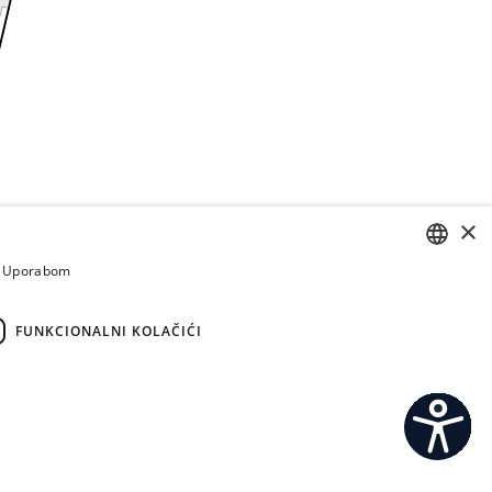
×
a. Uporabom
CROATIAN
ENGLISH
FUNKCIONALNI KOLAČIĆI
C
S