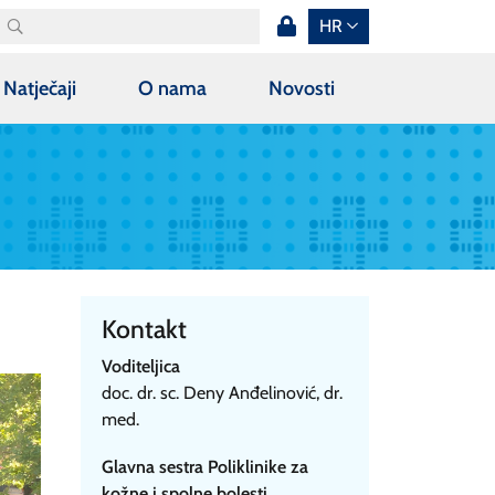
HR
Natječaji
O nama
Novosti
Kontakt
Voditeljica
doc. dr. sc. Deny Anđelinović, dr.
med.
Glavna sestra Poliklinike za
kožne i spolne bolesti