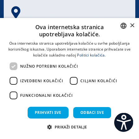
×
Spinčićeva 1, 21000 Split
Ova internetska stranica
Hrvatska
upotrebljava kolačiće.
CROATIAN
Ova internetska stranica upotrebljava kolačiće u svrhe poboljšanja
korisničkog iskustva. Uporabom internetske stranice prihvaćate sve
ENGLISH
kolačiće sukladno našoj
Politici kolačića.
office@kbsplit.hr
NUŽNO POTREBNI KOLAČIĆI
LINKOVI
IZVEDBENI KOLAČIĆI
CILJANI KOLAČIĆI
Uvjeti korištenja
FUNKCIONALNI KOLAČIĆI
Izjava o pristupačnosti
PRIHVATI SVE
ODBACI SVE
PRIKAŽI DETALJE
C
S
Sva prava pridržana KBC Split 2026.