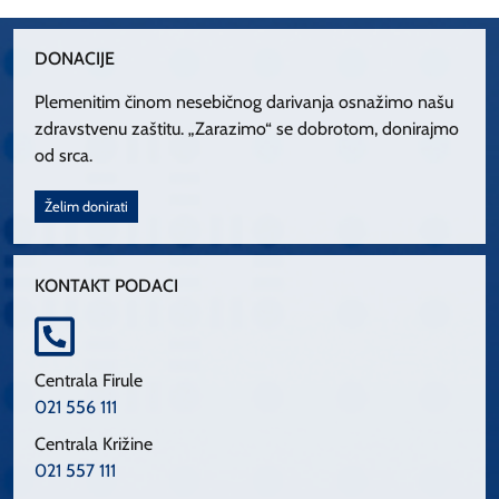
DONACIJE
Plemenitim činom nesebičnog darivanja osnažimo našu
zdravstvenu zaštitu. „Zarazimo“ se dobrotom, donirajmo
od srca.
Želim donirati
KONTAKT PODACI
Centrala Firule
021 556 111
Centrala Križine
021 557 111