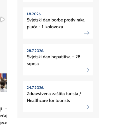
1.8.2026.
Svjetski dan borbe protiv raka
pluća - 1. kolovoza
28.7.2026.
Svjetski dan hepatitisa – 28.
srpnja
24.7.2026.
Zdravstvena zaštita turista /
Healthcare for tourists
ji -
ečaj
jece