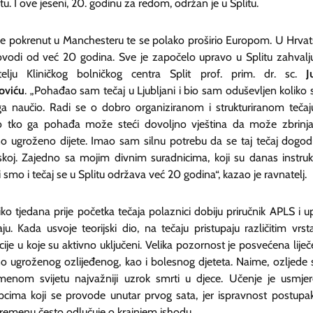
etu. I ove jeseni, 20. godinu za redom, održan je u Splitu.
 je pokrenut u Manchesteru te se polako proširio Europom. U Hrvat
ovodi od već 20 godina. Sve je započelo upravo u Splitu zahvalju
telju Kliničkog bolničkog centra Split prof. prim. dr. sc.
J
oviću
. „Pohađao sam tečaj u Ljubljani i bio sam oduševljen koliko
a naučio. Radi se o dobro organiziranom i strukturiranom tečaj
o tko ga pohađa može steći dovoljno vještina da može zbrinja
no ugroženo dijete. Imao sam silnu potrebu da se taj tečaj dogodi
skoj. Zajedno sa mojim divnim suradnicima, koji su danas instrukt
i smo i tečaj se u Splitu održava već 20 godina“, kazao je ravnatelj.
ko tjedana prije početka tečaja polaznici dobiju priručnik APLS i u
ju. Kada usvoje teorijski dio, na tečaju pristupaju različitim vrs
ije u koje su aktivno uključeni. Velika pozornost je posvećena liječ
no ugroženog ozlijeđenog, kao i bolesnog djeteta. Naime, ozljede 
menom svijetu najvažniji uzrok smrti u djece. Učenje je usmje
pcima koji se provode unutar prvog sata, jer ispravnost postupa
remenu često odlučuje o krajnjem ishodu.