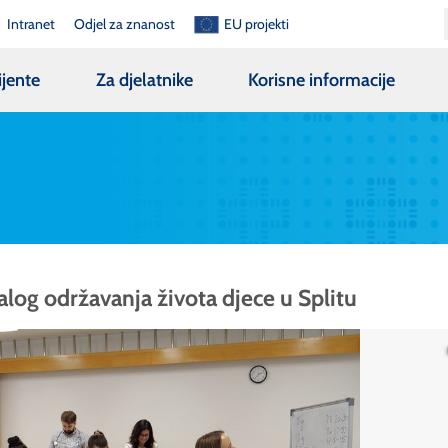
Intranet
Odjel za znanost
EU projekti
ijente
Za djelatnike
Korisne informacije
log održavanja života djece u Splitu