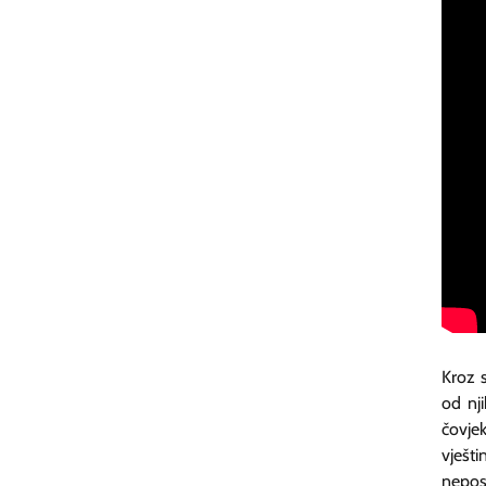
Kroz 
od nj
čovje
vješt
nepos