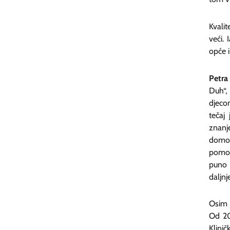
Kvalit
veći. 
opće i
Petra 
Duh“,
djecom
tečaj
znanj
domov
pomog
puno 
daljnj
Osim p
Od 20
Klini