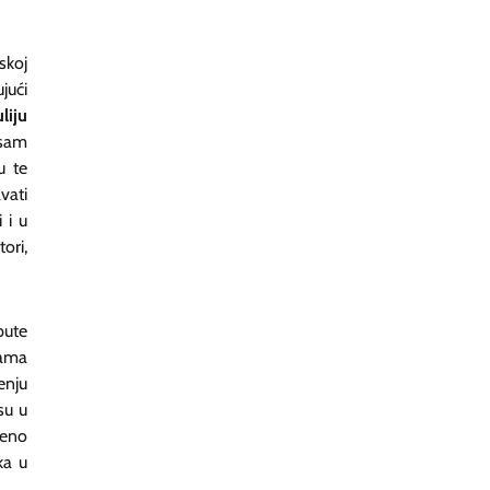
skoj
jući
uliju
 sam
u te
vati
 i u
ori,
pute
tama
enju
su u
reno
ka u