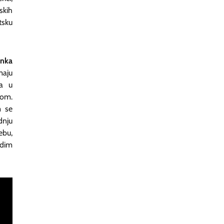
skih
tsku
anka
maju
da u
tom.
m se
dnju
ebu,
adim