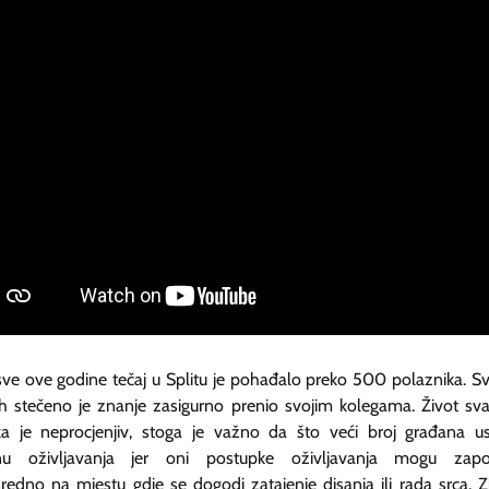
sve ove godine tečaj u Splitu je pohađalo preko 500 polaznika. S
ih stečeno je znanje zasigurno prenio svojim kolegama. Život sv
ka je neprocjenjiv, stoga je važno da što veći broj građana us
inu oživljavanja jer oni postupke oživljavanja mogu zapo
redno na mjestu gdje se dogodi zatajenje disanja ili rada srca. 