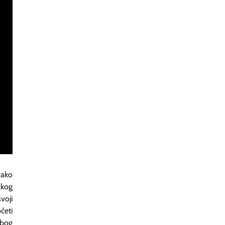
vako
akog
voji
četi
Zbog