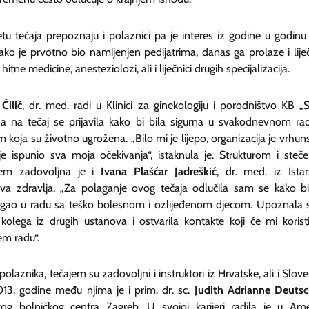
etu tečaja prepoznaju i polaznici pa je interes iz godine u godinu
Iako je prvotno bio namijenjen pedijatrima, danas ga prolaze i liječ
 hitne medicine, anesteziolozi, ali i liječnici drugih specijalizacija.
Čilić
, dr. med. radi u Klinici za ginekologiju i porodništvo KB „S
 a na tečaj se prijavila kako bi bila sigurna u svakodnevnom ra
 koja su životno ugrožena. „Bilo mi je lijepo, organizacija je vrhuns
 je ispunio sva moja očekivanja“, istaknula je. Strukturom i steč
em zadovoljna je i
Ivana Plašćar Jadreškić
, dr. med. iz Istar
a zdravlja. „Za polaganje ovog tečaja odlučila sam se kako b
ao u radu sa teško bolesnom i ozlijeđenom djecom. Upoznala
kolega iz drugih ustanova i ostvarila kontakte koji će mi koristi
em radu“.
olaznika, tečajem su zadovoljni i instruktori iz Hrvatske, ali i Sloven
13. godine među njima je i prim. dr. sc.
Judith Adrianne Deuts
čkog bolničkog centra Zagreb. U svojoj karijeri radila je u Amer