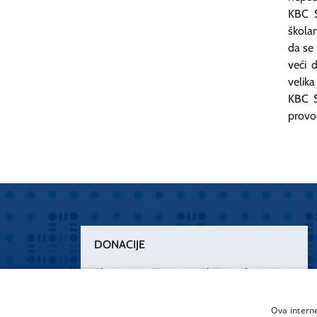
KBC S
škola
da se 
veći 
velika
KBC S
provo
DONACIJE
Plemenitim činom nesebičnog darivanja
osnažimo našu zdravstvenu zaštitu.
„Zarazimo“ se dobrotom, donirajmo od
Ova intern