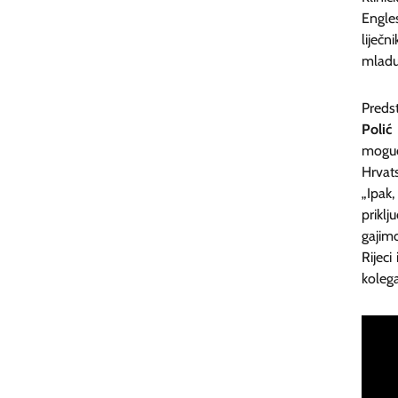
Engle
liječ
mladu 
Predst
Polić
moguć
Hrvat
„Ipak
priklj
gajimo
Rijeci
koleg