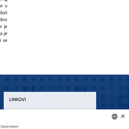
ke u
dući
edno
r je
a je
i se
LINKOVI
Uvjeti korištenja
×
Izjava o pristupačnosti
a. Uporabom