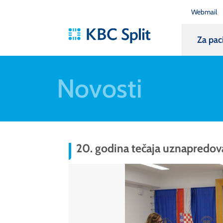
Webmail
Za pac
Novosti
20. godina tečaja uznapredova