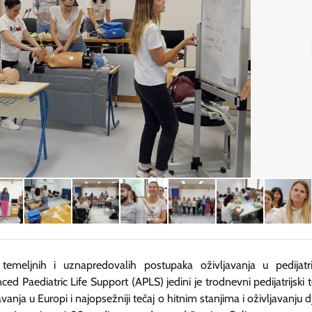
 temeljnih i uznapredovalih postupaka oživljavanja u pedijatri
ed Paediatric Life Support (APLS) jedini je trodnevni pedijatrijski t
avanja u Europi i najopsežniji tečaj o hitnim stanjima i oživljavanju d