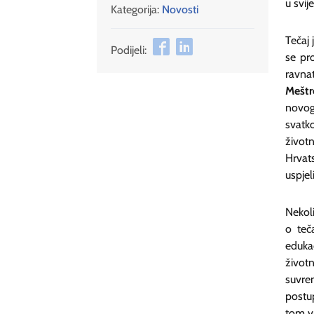
u svij
Kategorija:
Novosti
Tečaj
Podijeli:
se pr
ravna
Meštr
novog
svatk
život
Hrvat
uspjel
Nekoli
o teča
edukac
život
suvre
postu
tom v