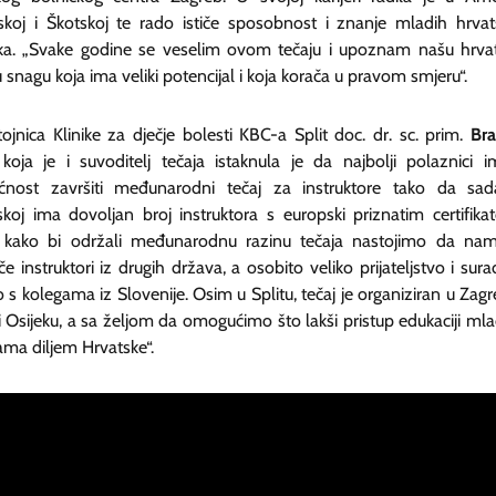
skoj i Škotskoj te rado ističe sposobnost i znanje mladih hrvat
nika. „Svake godine se veselim ovom tečaju i upoznam našu hrva
snagu koja ima veliki potencijal i koja korača u pravom smjeru“.
ojnica Klinike za dječje bolesti KBC-a Split doc. dr. sc. prim.
Br
koja je i suvoditelj tečaja istaknula je da najbolji polaznici i
nost završiti međunarodni tečaj za instruktore tako da sa
skoj ima dovoljan broj instruktora s europski priznatim certifika
, kako bi održali međunarodnu razinu tečaja nastojimo da na
uče instruktori iz drugih država, a osobito veliko prijateljstvo i sura
 s kolegama iz Slovenije. Osim u Splitu, tečaj je organiziran u Zagr
 i Osijeku, a sa željom da omogućimo što lakši pristup edukaciji ml
ama diljem Hrvatske“.