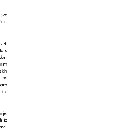
 sve
nici
veti
du s
ka i
enim
skih
i mi
 sam
ti u
ije.
ch
iz
ici,