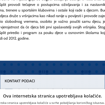
plit provodi tečajeve o postupcima oživljavanja i za nastavni
ma, trenere u sportskim klubovima i ostale koji rade s djecom. Bu
djeca druže s vršnjacima kao nikad ranije u povijesti i provode zaj
dio slobodnog vremena, osobito je važno poučiti samu djecu, je
 vjerojatnost da će djeca biti prvi spašavatelji svojih vršnjaka. Stog
plit priredio i program za pouku djece u osnovnim školama koj
di od 2012. godine.
KONTAKT PODACI
Centrala Firule
Centrala Križine
Ova internetska stranica upotrebljava kolačiće.
021 556 111
021 557 111
etska stranica upotrebljava kolačiće u svrhe poboljšanja korisničkog iskustv