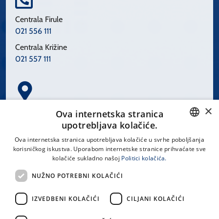
Centrala Firule
021 556 111
Centrala Križine
021 557 111
×
Spinčićeva 1, 21000 Split
Ova internetska stranica
Hrvatska
upotrebljava kolačiće.
CROATIAN
Ova internetska stranica upotrebljava kolačiće u svrhe poboljšanja
korisničkog iskustva. Uporabom internetske stranice prihvaćate sve
ENGLISH
kolačiće sukladno našoj
Politici kolačića.
office@kbsplit.hr
NUŽNO POTREBNI KOLAČIĆI
LINKOVI
IZVEDBENI KOLAČIĆI
CILJANI KOLAČIĆI