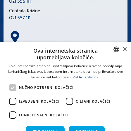
021 556 111
Centrala Križine
021 557 111
×
Spinčićeva 1, 21000 Split
Ova internetska stranica
Hrvatska
upotrebljava kolačiće.
CROATIAN
Ova internetska stranica upotrebljava kolačiće u svrhe poboljšanja
korisničkog iskustva. Uporabom internetske stranice prihvaćate sve
ENGLISH
kolačiće sukladno našoj
Politici kolačića.
office@kbsplit.hr
NUŽNO POTREBNI KOLAČIĆI
LINKOVI
IZVEDBENI KOLAČIĆI
CILJANI KOLAČIĆI
Uvjeti korištenja
FUNKCIONALNI KOLAČIĆI
Izjava o pristupačnosti