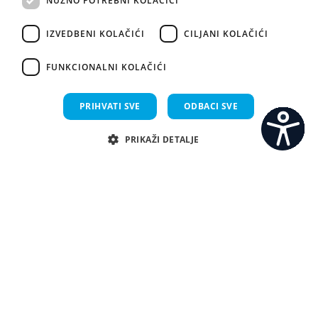
NUŽNO POTREBNI KOLAČIĆI
IZVEDBENI KOLAČIĆI
CILJANI KOLAČIĆI
FUNKCIONALNI KOLAČIĆI
PRIHVATI SVE
ODBACI SVE
PRIKAŽI DETALJE
C
S
Nužno potrebni kolačići
Izvedbeni kolačići
Ciljani kolačići
Funkcionalni kolačići
Nužno potrebni kolačići omogućavaju osnovnu funkcionalnost internetske
stranice, kao što su npr. upis korisnika na stranici te uređivanje računa.
Internetsku stranicu ne možete odgovarajuće upotrebljavati bez nužno
potrebnih kolačića.
Pružatelj
Ime
usluga
/
Istek
Opis