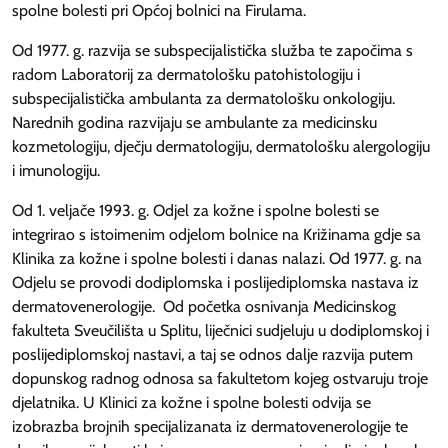
spolne bolesti pri Općoj bolnici na Firulama.
Od 1977. g. razvija se subspecijalistička služba te započima s
radom Laboratorij za dermatološku patohistologiju i
subspecijalistička ambulanta za dermatološku onkologiju.
Narednih godina razvijaju se ambulante za medicinsku
kozmetologiju, dječju dermatologiju, dermatološku alergologiju
i imunologiju.
Od 1. veljače 1993. g. Odjel za kožne i spolne bolesti se
integrirao s istoimenim odjelom bolnice na Križinama gdje sa
Klinika za kožne i spolne bolesti i danas nalazi. Od 1977. g. na
Odjelu se provodi dodiplomska i poslijediplomska nastava iz
dermatovenerologije. Od početka osnivanja Medicinskog
fakulteta Sveučilišta u Splitu, liječnici sudjeluju u dodiplomskoj i
poslijediplomskoj nastavi, a taj se odnos dalje razvija putem
dopunskog radnog odnosa sa fakultetom kojeg ostvaruju troje
djelatnika. U Klinici za kožne i spolne bolesti odvija se
izobrazba brojnih specijalizanata iz dermatovenerologije te