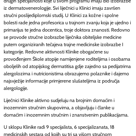
drugih specijalnosti koje u svom programu imaju dio izobrazbe
iz dermatovenerologije. Svi liječnici u Klinici imaju završen
stručni poslijediplomski studij. U Klinici za kožne i spolne
bolesti rade jedna profesorica u trajnom zvanju koja je ujedno i
primarijus te jedna docentica, troje doktora znanosti. Redovno
se provode stručne izobrazbe liječnika obiteljske medicine
putem organiziranih tečajeva trajne medicinske izobrazbe I
kategorije. Redovne aktivnosti Klinike obogaćene su
provođenjem Škole atopije namijenjene roditeljima i osobama
oboljelih od atopijskog dermatitisa gdje zajedno sa pedijatrima
alergolozima i nutricionistima obrazujemo polaznike i dajemo
najsvježije informacije primjerene slušateljima iz područja
alergologije.
Liječnici Klinike aktivno sudjeluju na brojnim domaćim i
inozemnim stručnim skupovima, a objavljuju i članke u
domaćim i inozemnim stručnim i znanstvenim publikacijama.
U sklopu Klinike radi 9 specijalista, 6 specijalizanata, 18
medicinskih sestara od kojih su tri sa višom stručnom