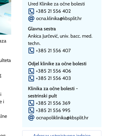
Ured Klinike za očne bolesti
P
+385 21 556 402
E
ocna.klinika@kbsplit.hr
Glavna sestra
Ankica Jurčević, univ. bacc. med.
baza
techn.
P
+385 21 556 407
ulteta
Odjel klinike za očne bolesti
P
+385 21 556 406
g
P
+385 21 556 403
Klinika za očne bolesti -
i
sestrinski pult
 i
P
+385 21 556 369
P
+385 21 556 995
alne
E
ocnapoliklinika@kbsplit.hr
nog
Adresar ustrojstvene jednice