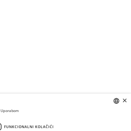
×
a. Uporabom
CROATIAN
ENGLISH
FUNKCIONALNI KOLAČIĆI