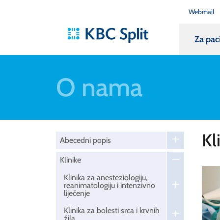
Webmail
Za pac
O nama
Kl
Abecedni popis
Klinike
Klinika za anesteziologiju,
reanimatologiju i intenzivno
liječenje
Klinika za bolesti srca i krvnih
žila