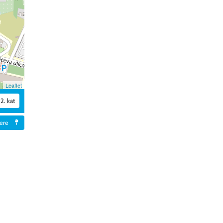
Leaflet
2. kat
tere