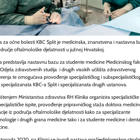
ka za očne bolesti KBC Split je medicinska, znanstvena i nastavna 
dručje oftalmološke djelatnosti u južnoj Hrvatskoj.
ka predstavlja nastavnu bazu za studente medicine Medicinskog fak
, Odjela zdravstvenih studija i drugih visokih učilišta zdravstvenog
renja te omogućava provođenje specijalističkog i subspecijalističko
 specijalizanata KBC-a Split i specijalizanata drugih ustanova.
tenjem Ministarstva zdravstva RH Klinika organizira specijalističke 
ecijalističke ispite, provođenje pripravničkog staža doktora medicine
cije iz područja oftalmološke djelatnosti kako za specijalizante
mologije i drugih grana medicine tako i za studente medicine i dent
ine.
stopada 2020. na Klinici se izvodi nastava poslijediplomskog struč