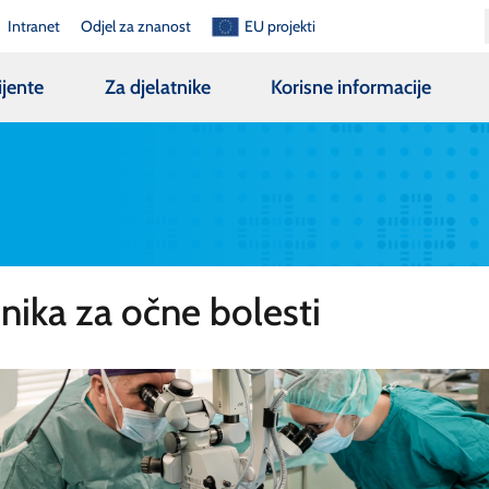
Intranet
Odjel za znanost
EU projekti
ijente
Za djelatnike
Korisne informacije
inika za očne bolesti