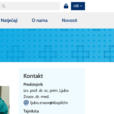
HR
Natječaji
O nama
Novosti
Kontakt
Predstojnik
izv. prof. dr. sc. prim. Ljubo
Znaor, dr. med.
E
ljubo.znaor@kbsplit.hr
Tajnik/ca