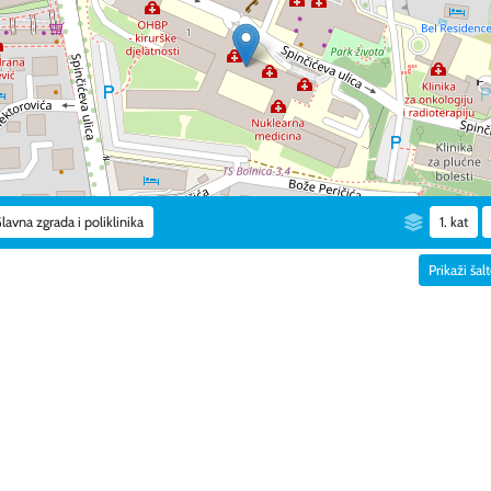
lavna zgrada i poliklinika
1. kat
Prikaži šal