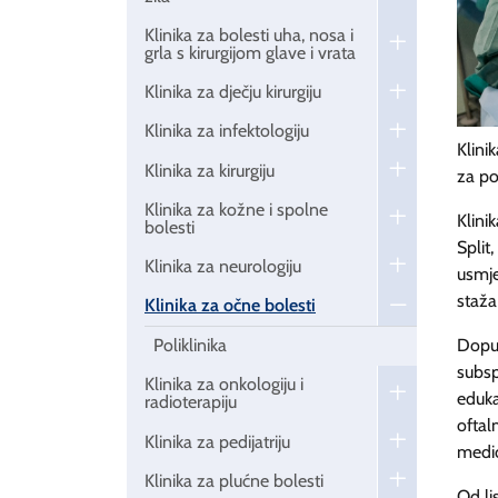
Klinika za bolesti uha, nosa i
grla s kirurgijom glave i vrata
Klinika za dječju kirurgiju
Klinika za infektologiju
Klini
Klinika za kirurgiju
za po
Klinika za kožne i spolne
Klini
bolesti
Split
Klinika za neurologiju
usmje
staža
Klinika za očne bolesti
Poliklinika
Dopuš
subsp
Klinika za onkologiju i
eduka
radioterapiju
oftal
Klinika za pedijatriju
medic
Klinika za plućne bolesti
Od li