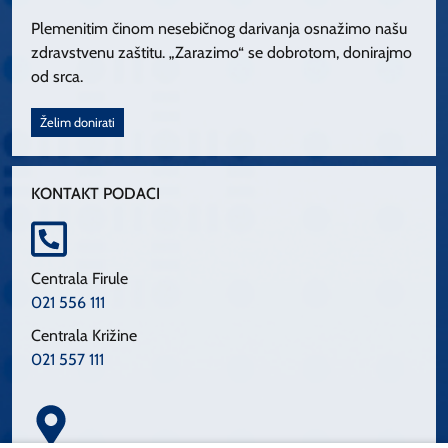
Plemenitim činom nesebičnog darivanja osnažimo našu
zdravstvenu zaštitu. „Zarazimo“ se dobrotom, donirajmo
od srca.
Želim donirati
KONTAKT PODACI
Centrala Firule
021 556 111
Centrala Križine
021 557 111