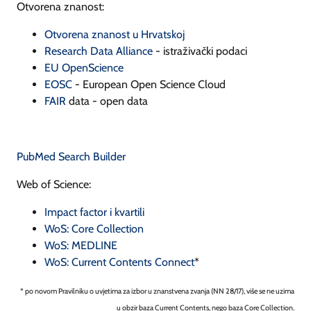
Otvorena znanost:
Otvorena znanost u Hrvatskoj
Research Data Alliance
- istraživački podaci
EU OpenScience
EOSC
- European Open Science Cloud
FAIR
data - open data
PubMed Search Builder
Web of Science:
Impact factor i kvartili
WoS: Core Collection
WoS: MEDLINE
WoS: Current Contents Connect
*
* po novom Pravilniku o uvjetima za izbor u znanstvena zvanja (NN 28/17), više se ne uzima
u obzir baza Current Contents, nego baza Core Collection.