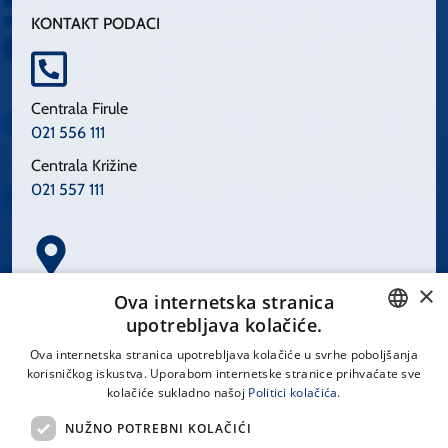
KONTAKT PODACI
Centrala Firule
021 556 111
Centrala Križine
021 557 111
×
Spinčićeva 1, 21000 Split
Ova internetska stranica
Hrvatska
upotrebljava kolačiće.
CROATIAN
Ova internetska stranica upotrebljava kolačiće u svrhe poboljšanja
korisničkog iskustva. Uporabom internetske stranice prihvaćate sve
ENGLISH
kolačiće sukladno našoj
Politici kolačića.
office@kbsplit.hr
NUŽNO POTREBNI KOLAČIĆI