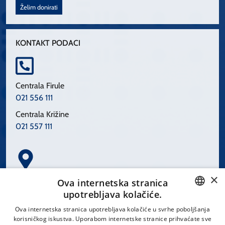
Želim donirati
KONTAKT PODACI
Centrala Firule
021 556 111
Centrala Križine
021 557 111
×
Spinčićeva 1, 21000 Split
Ova internetska stranica
Hrvatska
upotrebljava kolačiće.
CROATIAN
Ova internetska stranica upotrebljava kolačiće u svrhe poboljšanja
korisničkog iskustva. Uporabom internetske stranice prihvaćate sve
ENGLISH