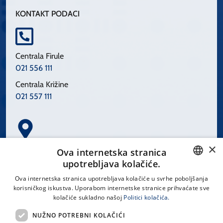
KONTAKT PODACI
Centrala Firule
021 556 111
Centrala Križine
021 557 111
×
Spinčićeva 1, 21000 Split
Ova internetska stranica
Hrvatska
upotrebljava kolačiće.
CROATIAN
Ova internetska stranica upotrebljava kolačiće u svrhe poboljšanja
korisničkog iskustva. Uporabom internetske stranice prihvaćate sve
ENGLISH
kolačiće sukladno našoj
Politici kolačića.
office@kbsplit.hr
NUŽNO POTREBNI KOLAČIĆI