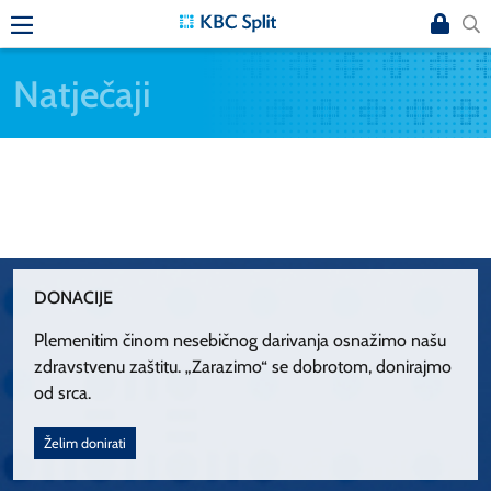
Natječaji
DONACIJE
Plemenitim činom nesebičnog darivanja osnažimo našu
zdravstvenu zaštitu. „Zarazimo“ se dobrotom, donirajmo
od srca.
Želim donirati