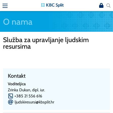
O nama
Služba za upravljanje ljudskim
resursima
Kontakt
Voditeljica
Zrinka Dukan, dipl. iur.
P
+385 21 556 616
E
ljudskiresursi@kbsplit.hr