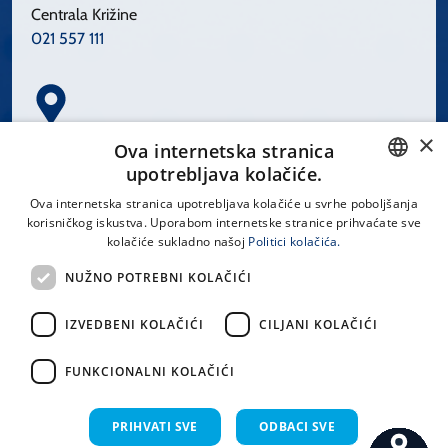
Centrala Križine
021 557 111
×
Spinčićeva 1, 21000 Split
Ova internetska stranica
Hrvatska
upotrebljava kolačiće.
CROATIAN
Ova internetska stranica upotrebljava kolačiće u svrhe poboljšanja
korisničkog iskustva. Uporabom internetske stranice prihvaćate sve
ENGLISH
kolačiće sukladno našoj
Politici kolačića.
office@kbsplit.hr
NUŽNO POTREBNI KOLAČIĆI
LINKOVI
IZVEDBENI KOLAČIĆI
CILJANI KOLAČIĆI
Uvjeti korištenja
FUNKCIONALNI KOLAČIĆI
Izjava o pristupačnosti
PRIHVATI SVE
ODBACI SVE