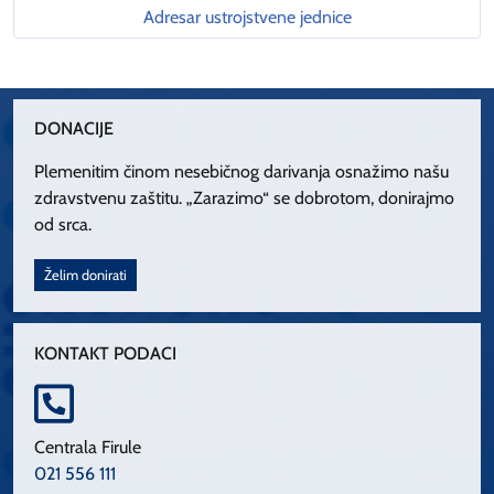
Adresar ustrojstvene jednice
DONACIJE
Plemenitim činom nesebičnog darivanja osnažimo našu
zdravstvenu zaštitu. „Zarazimo“ se dobrotom, donirajmo
od srca.
Želim donirati
KONTAKT PODACI
Centrala Firule
021 556 111