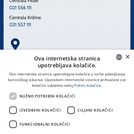
Centrala Firule
021 556 111
Centrala Križine
021 557 111
×
Spinčićeva 1, 21000 Split
Ova internetska stranica
Hrvatska
upotrebljava kolačiće.
CROATIAN
Ova internetska stranica upotrebljava kolačiće u svrhe poboljšanja
korisničkog iskustva. Uporabom internetske stranice prihvaćate sve
ENGLISH
kolačiće sukladno našoj
Politici kolačića.
office@kbsplit.hr
NUŽNO POTREBNI KOLAČIĆI
LINKOVI
IZVEDBENI KOLAČIĆI
CILJANI KOLAČIĆI
Uvjeti korištenja
FUNKCIONALNI KOLAČIĆI
Izjava o pristupačnosti