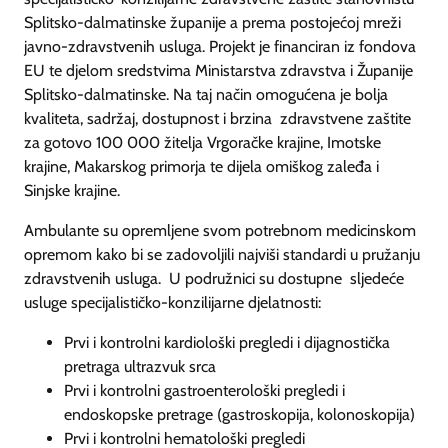
Splitsko-dalmatinske županije a prema postojećoj mreži
javno-zdravstvenih usluga. Projekt je financiran iz fondova
EU te djelom sredstvima Ministarstva zdravstva i Županije
Splitsko-dalmatinske. Na taj način omogućena je bolja
kvaliteta, sadržaj, dostupnost i brzina zdravstvene zaštite
za gotovo 100 000 žitelja Vrgoračke krajine, Imotske
krajine, Makarskog primorja te dijela omiškog zaleđa i
Sinjske krajine.
Ambulante su opremljene svom potrebnom medicinskom
opremom kako bi se zadovoljili najviši standardi u pružanju
zdravstvenih usluga. U podružnici su dostupne sljedeće
usluge specijalističko-konzilijarne djelatnosti:
Prvi i kontrolni kardiološki pregledi i dijagnostička
pretraga ultrazvuk srca
Prvi i kontrolni gastroenterološki pregledi i
endoskopske pretrage (gastroskopija, kolonoskopija)
Prvi i kontrolni hematološki pregledi