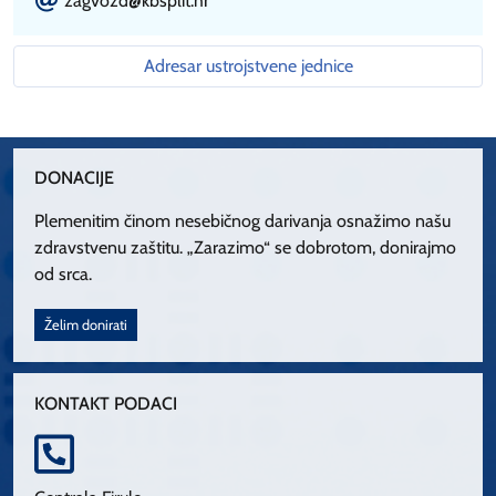
E
zagvozd@kbsplit.hr
Adresar ustrojstvene jednice
DONACIJE
Plemenitim činom nesebičnog darivanja osnažimo našu
zdravstvenu zaštitu. „Zarazimo“ se dobrotom, donirajmo
od srca.
Želim donirati
KONTAKT PODACI