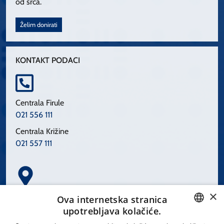
od srca.
Želim donirati
KONTAKT PODACI
Centrala Firule
021 556 111
Centrala Križine
021 557 111
×
Spinčićeva 1, 21000 Split
Ova internetska stranica
Hrvatska
upotrebljava kolačiće.
CROATIAN