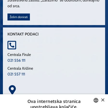
zdravstvenu zaštitu. „Zarazimo“ se dobrotom, donirajmo
od srca.
Želim donirati
KONTAKT PODACI
Centrala Firule
021 556 111
Centrala Križine
021 557 111
×
Spinčićeva 1, 21000 Split
Ova internetska stranica
Hrvatska
upotrebljava kolačiće.