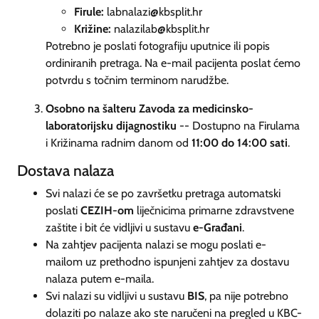
Firule:
labnalazi@kbsplit.hr
Križine:
nalazilab@kbsplit.hr
Potrebno je poslati fotografiju uputnice ili popis
ordiniranih pretraga.
Na e-mail pacijenta poslat ćemo
potvrdu s točnim terminom narudžbe.
Osobno na šalteru Zavoda za medicinsko-
laboratorijsku dijagnostiku
-- Dostupno na Firulama
i Križinama radnim danom od
11:00 do 14:00 sati
.
Dostava nalaza
Svi nalazi će se po završetku pretraga automatski
poslati
CEZIH-om
liječnicima primarne zdravstvene
zaštite i bit će vidljivi u sustavu
e-Građani
.
Na zahtjev pacijenta nalazi se mogu poslati e-
mailom uz prethodno ispunjeni zahtjev za dostavu
nalaza putem e-maila.
Svi nalazi su vidljivi u sustavu
BIS
, pa nije potrebno
dolaziti po nalaze ako ste naručeni na pregled u KBC-