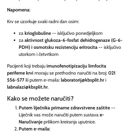
Napomena:
Krv se uzorkuje svaki radni dan osim:
za
krioglobuline
-- isključivo ponedjeljkom
za
aktivnost glukoza-6-fosfat dehidrogenaze (G-6-
PDH)
i
osmotsku rezistenciju eritrocita
-- isključivo
utorkom i četvrtkom
Pacijenti koji trebaju
imunofenotipizaciju limfocita
periferne krvi
moraju se prethodno naručiti na broj:
021
556-577
ili putem e-maila:
laboratorij@kbsplit.hr
i
labnalazi@kbsplit.hr
.
Kako se možete naručiti?
Putem liječnika primarne zdravstvene zaštite
--
Liječnik vas može naručiti putem sustava
e-
Naručivanje
prilikom kreiranja uputnice.
Putem e-maila: