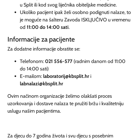
u Split ili kod svog liječnika obiteljske medicine.
Ukoliko pacijent ipak želi osobno podignuti nalaze, to
je moguće na šalteru Zavoda ISKLJUČIVO u vremenu
od
11:00 do 14:00 sati
.
Informacije za pacijente
Za dodatne informacije obratite se:
Telefonom:
021 556-577
(radnim danom od 11:00
do 14:00 sati)
E-mailom:
laboratorij@kbsplit.hr
i
labnalazi@kbsplit.hr
Ovim načinom organizacije želimo olakšati proces
uzorkovanja i dostave nalaza te pružiti bržu i kvalitetniju
uslugu našim pacijentima.
Za djecu do 7 godina života i svu djecu s posebnim