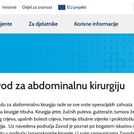
Intranet
Odjel za znanost
EU projekti
ijente
Za djelatnike
Korisne informacije
od za abdominalnu kirurgiju
u za abdominalnu kirurgiju rade se sve vrste operacijskih zahvata 
a kirurgije trbuha. Kirurgija jetre, žučnih puteva, gušterače, tumora že
 crijeva, upalnih bolesti crijeva, hernija trbušne stjenke i proktološk
gija. Uz navedena područja Zavod je poznat po bogatom iskustvu i
etu u području laparoskopske kirurgije. U svim sastavnicama Zavod