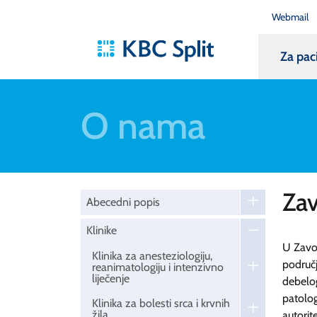
Webmail
Za pac
O nama
Zav
Abecedni popis
Klinike
U Zavod
Klinika za anesteziologiju,
područj
reanimatologiju i intenzivno
liječenje
debelog
patolo
Klinika za bolesti srca i krvnih
žila
autorit