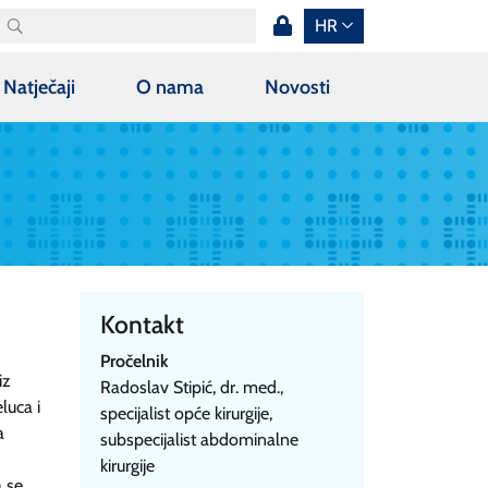
HR
Natječaji
O nama
Novosti
Kontakt
Pročelnik
iz
Radoslav Stipić, dr. med.,
luca i
specijalist opće kirurgije,
a
subspecijalist abdominalne
kirurgije
a se