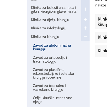
nalaze 
Klinika za bolesti uha, nosa i
grla s kirurgijom glave i vrata
Klini
Klinika za dječju kirurgiju
kirur
Klinika za infektologiju
Klinika za kirurgiju
Klini
Zavod za abdominalnu
kirurgiju
Klini
Zavod za ortopediju i
traumatologiju
Zavod za plastičnu,
rekonstrukcijsku i estetsku
kirurgiju i opekline
Zavod za torakalnu i
vaskularnu kirurgiju
Odjel kirurške intenzivne
njege