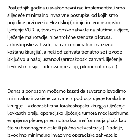
Posljednjih godina u svakodnevni rad implementirali smo
slijedeće minimalno invazivne postupke, od kojih smo
pojedine prvi uveli u Hrvatskoj (primjerice endoskopsko
liječenje VUR-a, torakoskopske zahvate na plućima u djece,
liječenje malrotacije, hipertrofične stenoze pilorusa,
artroskopske zahvate, pa čak i minimalno invazivnu
koštanu kirurgiju), a neki od zahvata trenutno se i izvode
isključivo u našoj ustanovi (artroskopski zahvati, liječenje
ljevkastih prsiju, Laddova operacija, piloromiotomija...).
Danas s ponosom možemo kazati da suvereno izvodimo
minimalno invazivne zahvate iz područja dječje torakalne
kirurgije – videoasistirana torakoskopska kirurgija (liječenje
ljevkastih prsiju, operacijsko liječenje tumora medijastinuma,
empijema pleure, pneumotoraksa, malformacija pluća kao
što su bronhogene ciste ili plućna sekvestracija). Nadalje,
izvodimo minimalno invazivne operacijske zahvate iz