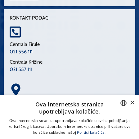
KONTAKT PODACI
Centrala Firule
021 556 111
Centrala Križine
021 557 111
×
Spinčićeva 1, 21000 Split
Ova internetska stranica
Hrvatska
upotrebljava kolačiće.
CROATIAN
Ova internetska stranica upotrebljava kolačiće u svrhe poboljšanja
korisničkog iskustva. Uporabom internetske stranice prihvaćate sve
ENGLISH
kolačiće sukladno našoj
Politici kolačića.
office@kbsplit.hr