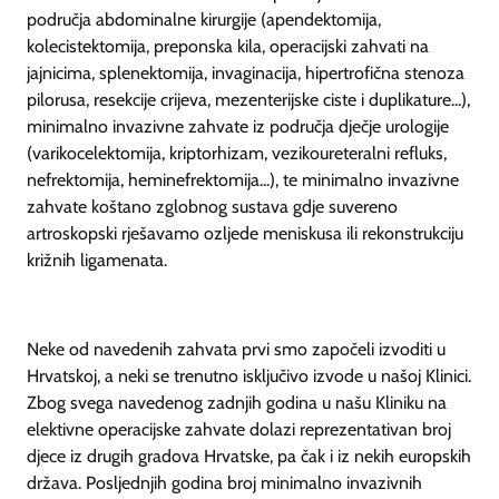
područja abdominalne kirurgije (apendektomija,
kolecistektomija, preponska kila, operacijski zahvati na
jajnicima, splenektomija, invaginacija, hipertrofična stenoza
pilorusa, resekcije crijeva, mezenterijske ciste i duplikature...),
minimalno invazivne zahvate iz područja dječje urologije
(varikocelektomija, kriptorhizam, vezikoureteralni refluks,
nefrektomija, heminefrektomija...), te minimalno invazivne
zahvate koštano zglobnog sustava gdje suvereno
artroskopski rješavamo ozljede meniskusa ili rekonstrukciju
križnih ligamenata.
Neke od navedenih zahvata prvi smo započeli izvoditi u
Hrvatskoj, a neki se trenutno isključivo izvode u našoj Klinici.
Zbog svega navedenog zadnjih godina u našu Kliniku na
elektivne operacijske zahvate dolazi reprezentativan broj
djece iz drugih gradova Hrvatske, pa čak i iz nekih europskih
država. Posljednjih godina broj minimalno invazivnih