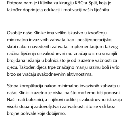
Potpora nam je i Klinika za kirurgiju KBC-a Split, koja je
također doprinijela edukaciji i motivaciji naših liječnika.
Osoblje naše Klinike ima veliko iskustvo u izvođenju
minimalno invazivnih zahvata, kao i poslijeoperacijskoj
skrbi nakon navedenih zahvata. Implementacijom takvog
načina liječenja u svakodnevni rad značajno smo smanjili
broj dana ležanja u bolnici, što je od izuzetne važnosti za
djecu. Također, djeca trpe značajno manju razinu boli i vrlo
brzo se vraćaju svakodnevnim aktivnostima.
Stopa komplikacija nakon minimalno invazivnih zahvata u
našoj Klinici izuzetno je niska, na što možemo biti ponosni.
Naši mali bolesnici, a i njihovi roditelji svakodnevno iskazuju
visoki stupanj zadovoljstva i zahvalnosti, što se vidi kroz
brojne pohvale koje dobijemo.