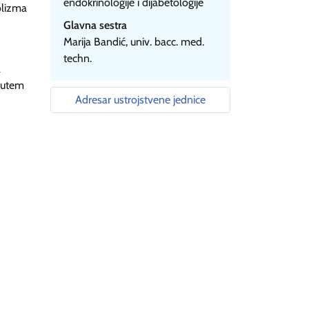
endokrinologije i dijabetologije
bolizma
Glavna sestra
Marija Bandić, univ. bacc. med.
techn.
a
 putem
Adresar ustrojstvene jednice