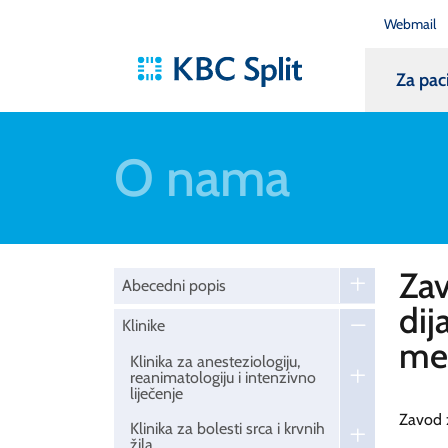
Webmail
Za pac
O nama
Zav
Abecedni popis
dij
Klinike
me
Klinika za anesteziologiju,
reanimatologiju i intenzivno
liječenje
Zavod z
Klinika za bolesti srca i krvnih
žila