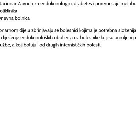
tacionar Zavoda za endokrinologiju, dijabetes i poremećaje meta
oliklinika
nevna bolnica
onarnom dijelu zbrinjavaju se bolesnici kojima je potrebna složenij
i liječenje endokrinoloških oboljenja uz bolesnike koji su primljeni
užbe, a koji boluju i od drugih internističkih bolesti.