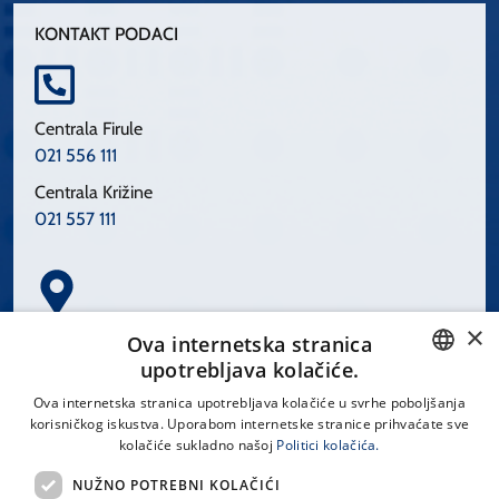
KONTAKT PODACI
Centrala Firule
021 556 111
Centrala Križine
021 557 111
×
Spinčićeva 1, 21000 Split
Ova internetska stranica
Hrvatska
upotrebljava kolačiće.
CROATIAN
Ova internetska stranica upotrebljava kolačiće u svrhe poboljšanja
korisničkog iskustva. Uporabom internetske stranice prihvaćate sve
ENGLISH
kolačiće sukladno našoj
Politici kolačića.
office@kbsplit.hr
NUŽNO POTREBNI KOLAČIĆI