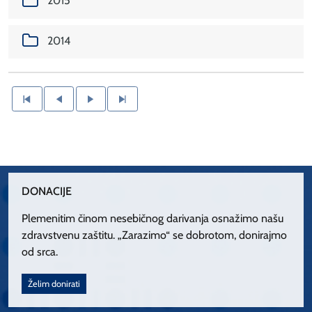
2015
2014
DONACIJE
Plemenitim činom nesebičnog darivanja osnažimo našu
zdravstvenu zaštitu. „Zarazimo“ se dobrotom, donirajmo
od srca.
Želim donirati