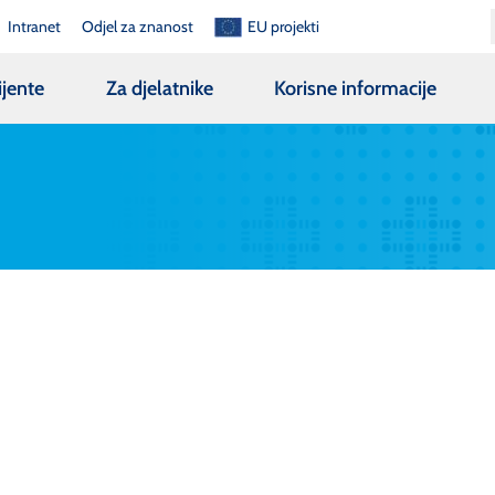
Intranet
Odjel za znanost
EU projekti
ijente
Za djelatnike
Korisne informacije