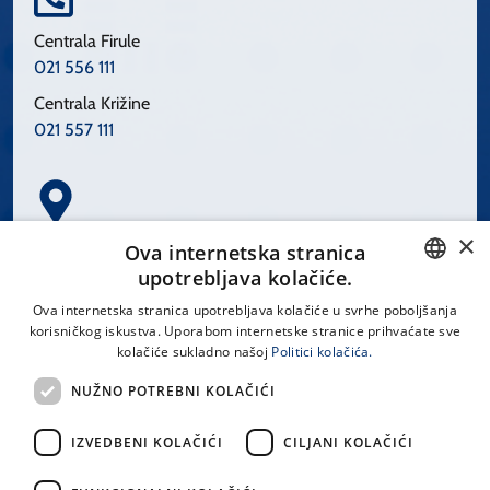
Centrala Firule
021 556 111
Centrala Križine
021 557 111
×
Spinčićeva 1, 21000 Split
Ova internetska stranica
Hrvatska
upotrebljava kolačiće.
CROATIAN
Ova internetska stranica upotrebljava kolačiće u svrhe poboljšanja
korisničkog iskustva. Uporabom internetske stranice prihvaćate sve
ENGLISH
kolačiće sukladno našoj
Politici kolačića.
office@kbsplit.hr
NUŽNO POTREBNI KOLAČIĆI
LINKOVI
IZVEDBENI KOLAČIĆI
CILJANI KOLAČIĆI
Uvjeti korištenja