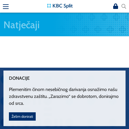
Natječaji
DONACIJE
Plemenitim činom nesebičnog darivanja osnažimo našu
zdravstvenu zaštitu. „Zarazimo“ se dobrotom, donirajmo
od srca.
Želim donirati