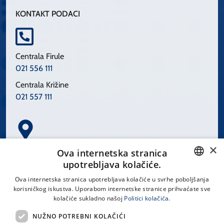
KONTAKT PODACI
Centrala Firule
021 556 111
Centrala Križine
021 557 111
×
Spinčićeva 1, 21000 Split
Ova internetska stranica
Hrvatska
upotrebljava kolačiće.
CROATIAN
Ova internetska stranica upotrebljava kolačiće u svrhe poboljšanja
korisničkog iskustva. Uporabom internetske stranice prihvaćate sve
ENGLISH
kolačiće sukladno našoj
Politici kolačića.
office@kbsplit.hr
NUŽNO POTREBNI KOLAČIĆI