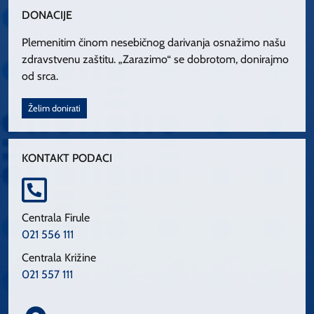
DONACIJE
Plemenitim činom nesebičnog darivanja osnažimo našu
zdravstvenu zaštitu. „Zarazimo“ se dobrotom, donirajmo
od srca.
Želim donirati
KONTAKT PODACI
Centrala Firule
021 556 111
Centrala Križine
021 557 111