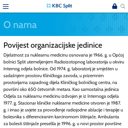
O nama
Povijest organizacijske jedinice
Djelatnost za nuklearnu medicinu osnovana je 1966. g. u Općoj
bolnici Split utemeljenjem Radioizotopnog laboratorija u okviru
Internog odjela bolnice. Od 1974. g. laboratorij je smješten u
sadašnjem prostoru Kliničkoga zavoda, u prizemnim
prostorijama zapadnog dijela Kliničkog bolničkog centra, na
površini oko 650 četvornih metara. Kao samostalna jedinica
Odjela za nuklearnu medicinu izdvojen je iz Internoga odjela
1977. g. Stacionar kliničke nuklearne medicine otvoren je 1987.
g. i imao je uvjete za provođenje radiojodne ablacije i terapije u
bolesnika s diferenciranim karcinomom štitnjače. Ambulanta
za bolesti štitnjače preselila je 1996. g. u novi prostor površine