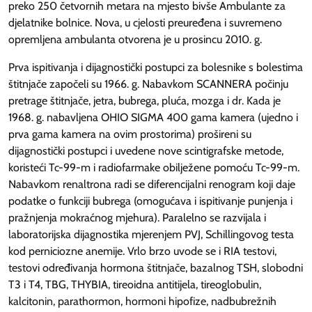
preko 250 četvornih metara na mjesto bivše Ambulante za
djelatnike bolnice. Nova, u cjelosti preuređena i suvremeno
opremljena ambulanta otvorena je u prosincu 2010. g.
Prva ispitivanja i dijagnostički postupci za bolesnike s bolestima
štitnjače započeli su 1966. g. Nabavkom SCANNERA počinju
pretrage štitnjače, jetra, bubrega, pluća, mozga i dr. Kada je
1968. g. nabavljena OHIO SIGMA 400 gama kamera (ujedno i
prva gama kamera na ovim prostorima) prošireni su
dijagnostički postupci i uvedene nove scintigrafske metode,
koristeći Tc-99-m i radiofarmake obilježene pomoću Tc-99-m.
Nabavkom renaltrona radi se diferencijalni renogram koji daje
podatke o funkciji bubrega (omogućava i ispitivanje punjenja i
pražnjenja mokraćnog mjehura). Paralelno se razvijala i
laboratorijska dijagnostika mjerenjem PVJ, Schillingovog testa
kod perniciozne anemije. Vrlo brzo uvode se i RIA testovi,
testovi određivanja hormona štitnjače, bazalnog TSH, slobodni
T3 i T4, TBG, THYBIA, tireoidna antitijela, tireoglobulin,
kalcitonin, parathormon, hormoni hipofize, nadbubrežnih