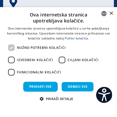
×
Spinčićeva 1, 21000 Split
Ova internetska stranica
Hrvatska
upotrebljava kolačiće.
CROATIAN
Ova internetska stranica upotrebljava kolačiće u svrhe poboljšanja
korisničkog iskustva. Uporabom internetske stranice prihvaćate sve
ENGLISH
kolačiće sukladno našoj
Politici kolačića.
office@kbsplit.hr
NUŽNO POTREBNI KOLAČIĆI
LINKOVI
IZVEDBENI KOLAČIĆI
CILJANI KOLAČIĆI
Uvjeti korištenja
FUNKCIONALNI KOLAČIĆI
Izjava o pristupačnosti
PRIHVATI SVE
ODBACI SVE
PRIKAŽI DETALJE
C
S
Sva prava pridržana KBC Split 2026.
Implementacija i dizajn:
Sistemi.hr