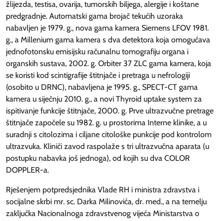
žlijezda, testisa, ovarija, tumorskih biljega, alergije i koštane
predgradnje. Automatski gama brojač tekućih uzoraka
nabavljen je 1979. g., nova gama kamera Siemens LFOV 1981.
g., a Millenium gama kamera s dva detektora koja omogućava
jednofotonsku emisijsku računalnu tomografiju organa i
organskih sustava, 2002. g. Orbiter 37 ZLC gama kamera, koja
se koristi kod scintigrafije štitnjače i pretraga u nefrologiji
(osobito u DRNC), nabavljena je 1995. g., SPECT-CT gama
kamera u siječnju 2010. g., a novi Thyroid uptake system za
ispitivanje funkcije štitnjače, 2000. g. Prve ultrazvučne pretrage
štitnjače započele su 1982. g. u prostorima Interne klinike, a u
suradnji s citolozima i ciljane citološke punkcije pod kontrolom
ultrazvuka. Kliniči zavod raspolaže s tri ultrazvučna aparata (u
postupku nabavka još jednoga), od kojih su dva COLOR
DOPPLER-a.
Rješenjem potpredsjednika Vlade RH i ministra zdravstva i
socijalne skrbi mr. sc. Darka Milinovića, dr. med., a na temelju
zaključka Nacionalnoga zdravstvenog vijeća Ministarstva o