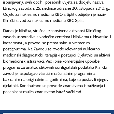
ispunjavanju svih općih i posebnih uvjeta za dodjelu naziva
kliničkog zavoda, s 25. sjednice održane 20. listopada 2010. g.,
Odjelu za nuklearnu medicinu KBC-a Split dodijeljen je naziv
Klinički zavod za nuklearnu medicinu KBC Split.
Danas je klinička, stručna i znanstvena aktivnost Kliničkog
zavoda usporediva s vodećim centrima i klinikama u Hrvatskoj i
inozemstvu, a provodi se prema svim suvremenim
postignućima. Na Zavodu se izvode relevantni nuklearno-
medicinski dijagnostički i terapijski postupci. Djelatnici su aktivni
biomedicinski istraživači. Već i prije komercijalne uporabe
programa za analizu slikovnih scintigrafskih podataka Klinički
zavod je raspolagao vlastitim računalnim programima,
baziranim na originalnim algoritmima, koje su postavili njegovi
djelatnici. Kontinuirano se provode znanstvena istraživanja i
posebice stimulira znanstveno istraživački rad.