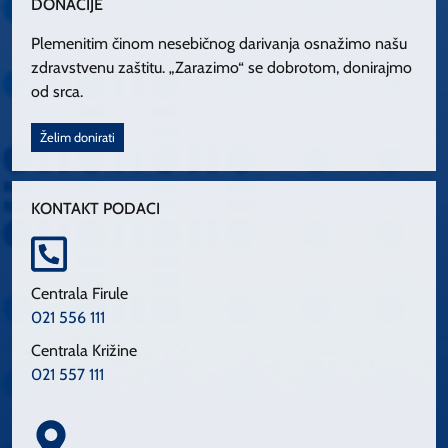
DONACIJE
Plemenitim činom nesebičnog darivanja osnažimo našu
zdravstvenu zaštitu. „Zarazimo“ se dobrotom, donirajmo
od srca.
Želim donirati
KONTAKT PODACI
Centrala Firule
021 556 111
Centrala Križine
021 557 111