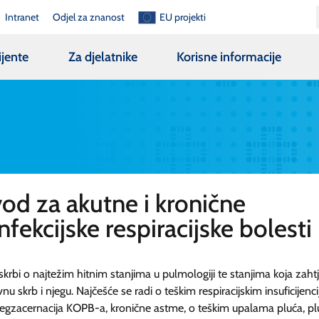
Intranet
Odjel za znanost
EU projekti
ijente
Za djelatnike
Korisne informacije
od za akutne i kronične
nfekcijske respiracijske bolesti
krbi o najtežim hitnim stanjima u pulmologiji te stanjima koja zaht
vnu skrb i njegu. Najčešće se radi o teškim respiracijskim insuficijenc
 egzacernacija KOPB-a, kronične astme, o teškim upalama pluća, p