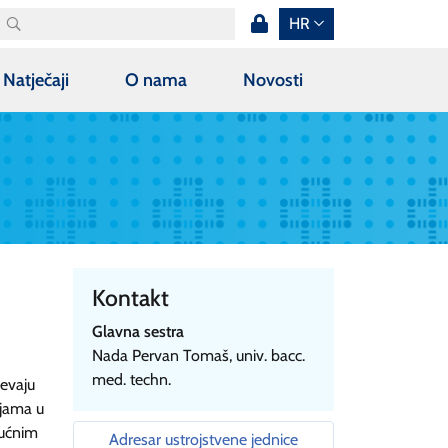
HR
Natječaji
O nama
Novosti
Kontakt
Glavna sestra
Nada Pervan Tomaš, univ. bacc.
med. techn.
jevaju
ijama u
lućnim
Adresar ustrojstvene jednice