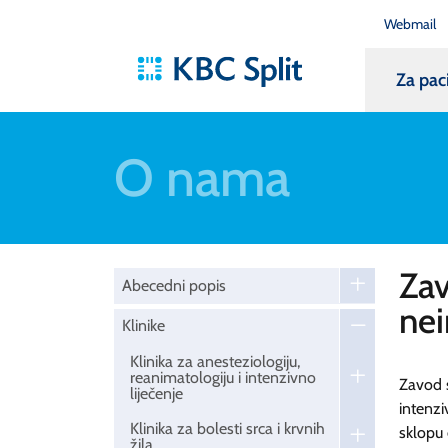
Webmail
Za pac
O nama
Zav
Abecedni popis
nei
Klinike
Klinika za anesteziologiju,
reanimatologiju i intenzivno
Zavod s
liječenje
intenzi
Klinika za bolesti srca i krvnih
sklopu
žila