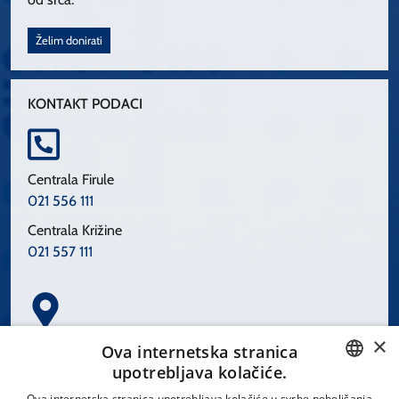
Želim donirati
KONTAKT PODACI
Centrala Firule
021 556 111
Centrala Križine
021 557 111
×
Spinčićeva 1, 21000 Split
Ova internetska stranica
Hrvatska
upotrebljava kolačiće.
CROATIAN
Ova internetska stranica upotrebljava kolačiće u svrhe poboljšanja