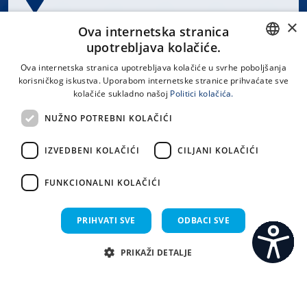
×
Spinčićeva 1, 21000 Split
Ova internetska stranica
Hrvatska
upotrebljava kolačiće.
CROATIAN
Ova internetska stranica upotrebljava kolačiće u svrhe poboljšanja
korisničkog iskustva. Uporabom internetske stranice prihvaćate sve
ENGLISH
kolačiće sukladno našoj
Politici kolačića.
office@kbsplit.hr
NUŽNO POTREBNI KOLAČIĆI
LINKOVI
IZVEDBENI KOLAČIĆI
CILJANI KOLAČIĆI
Uvjeti korištenja
FUNKCIONALNI KOLAČIĆI
Izjava o pristupačnosti
PRIHVATI SVE
ODBACI SVE
PRIKAŽI DETALJE
C
S
Sva prava pridržana KBC Split 2026.
Implementacija i dizajn:
Sistemi.hr