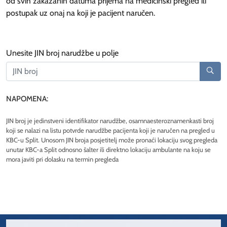
od svih zakazanih datuma prijema na medicinski pregled ili
postupak uz onaj na koji je pacijent naručen.
Unesite JIN broj narudžbe u polje
@
NAPOMENA:
JIN broj je jedinstveni identifikator narudžbe, osamnaesteroznamenkasti broj
koji se nalazi na listu potvrde narudžbe pacijenta koji je naručen na pregled u
KBC-u Split. Unosom JIN broja posjetitelj može pronaći lokaciju svog pregleda
unutar KBC-a Split odnosno šalter ili direktno lokaciju ambulante na koju se
mora javiti pri dolasku na termin pregleda