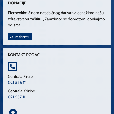
DONACIJE
Plemenitim činom nesebičnog darivanja osnažimo našu
zdravstvenu zaštitu. „Zarazimo“ se dobrotom, donirajmo
od srca.
Želim donirati
KONTAKT PODACI
Centrala Firule
021 556 111
Centrala Križine
021 557 111