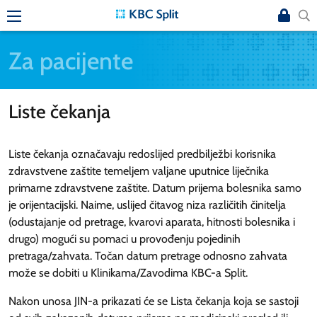
Za pacijente
Liste čekanja
Liste čekanja označavaju redoslijed predbilježbi korisnika
zdravstvene zaštite temeljem valjane uputnice liječnika
primarne zdravstvene zaštite. Datum prijema bolesnika samo
je orijentacijski. Naime, uslijed čitavog niza različitih činitelja
(odustajanje od pretrage, kvarovi aparata, hitnosti bolesnika i
drugo) mogući su pomaci u provođenju pojedinih
pretraga/zahvata. Točan datum pretrage odnosno zahvata
može se dobiti u Klinikama/Zavodima KBC-a Split.
Nakon unosa JIN-a prikazati će se Lista čekanja koja se sastoji