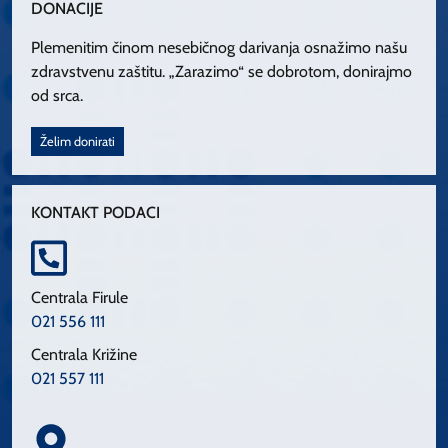
DONACIJE
Plemenitim činom nesebičnog darivanja osnažimo našu
zdravstvenu zaštitu. „Zarazimo“ se dobrotom, donirajmo
od srca.
Želim donirati
KONTAKT PODACI
Centrala Firule
021 556 111
Centrala Križine
021 557 111