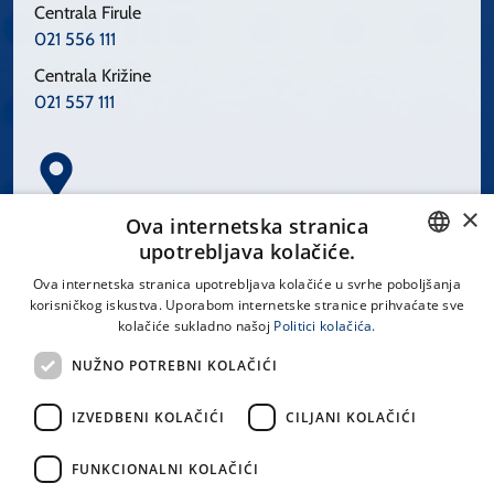
Centrala Firule
021 556 111
Centrala Križine
021 557 111
×
Spinčićeva 1, 21000 Split
Ova internetska stranica
Hrvatska
upotrebljava kolačiće.
CROATIAN
Ova internetska stranica upotrebljava kolačiće u svrhe poboljšanja
korisničkog iskustva. Uporabom internetske stranice prihvaćate sve
ENGLISH
kolačiće sukladno našoj
Politici kolačića.
office@kbsplit.hr
NUŽNO POTREBNI KOLAČIĆI
LINKOVI
IZVEDBENI KOLAČIĆI
CILJANI KOLAČIĆI
Uvjeti korištenja
FUNKCIONALNI KOLAČIĆI