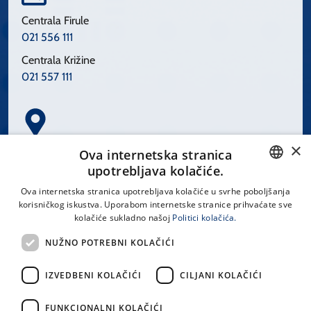
Centrala Firule
021 556 111
Centrala Križine
021 557 111
×
Spinčićeva 1, 21000 Split
Ova internetska stranica
Hrvatska
upotrebljava kolačiće.
CROATIAN
Ova internetska stranica upotrebljava kolačiće u svrhe poboljšanja
korisničkog iskustva. Uporabom internetske stranice prihvaćate sve
ENGLISH
kolačiće sukladno našoj
Politici kolačića.
office@kbsplit.hr
NUŽNO POTREBNI KOLAČIĆI
LINKOVI
IZVEDBENI KOLAČIĆI
CILJANI KOLAČIĆI
Uvjeti korištenja
FUNKCIONALNI KOLAČIĆI