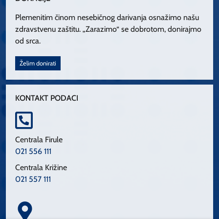
Plemenitim činom nesebičnog darivanja osnažimo našu
zdravstvenu zaštitu. „Zarazimo“ se dobrotom, donirajmo
od srca.
Želim donirati
KONTAKT PODACI
Centrala Firule
021 556 111
Centrala Križine
021 557 111