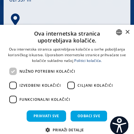
×
Spinčićeva 1, 21000 Split
Ova internetska stranica
Hrvatska
upotrebljava kolačiće.
CROATIAN
Ova internetska stranica upotrebljava kolačiće u svrhe poboljšanja
korisničkog iskustva. Uporabom internetske stranice prihvaćate sve
ENGLISH
kolačiće sukladno našoj
Politici kolačića.
office@kbsplit.hr
NUŽNO POTREBNI KOLAČIĆI
LINKOVI
IZVEDBENI KOLAČIĆI
CILJANI KOLAČIĆI
Uvjeti korištenja
FUNKCIONALNI KOLAČIĆI
Izjava o pristupačnosti
PRIHVATI SVE
ODBACI SVE
PRIKAŽI DETALJE