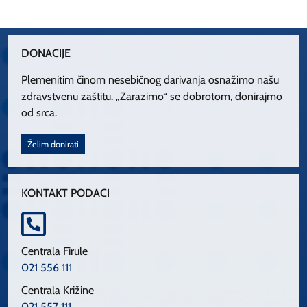
DONACIJE
Plemenitim činom nesebičnog darivanja osnažimo našu
zdravstvenu zaštitu. „Zarazimo“ se dobrotom, donirajmo
od srca.
Želim donirati
KONTAKT PODACI
Centrala Firule
021 556 111
Centrala Križine
021 557 111