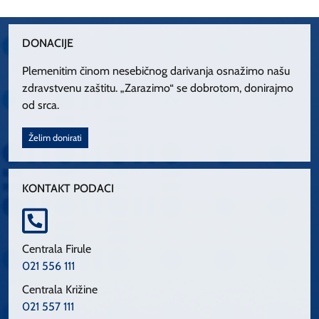
DONACIJE
Plemenitim činom nesebičnog darivanja osnažimo našu
zdravstvenu zaštitu. „Zarazimo“ se dobrotom, donirajmo
od srca.
Želim donirati
KONTAKT PODACI
Centrala Firule
021 556 111
Centrala Križine
021 557 111