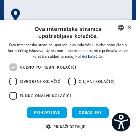
×
Spinčićeva 1, 21000 Split
Ova internetska stranica
Hrvatska
upotrebljava kolačiće.
CROATIAN
Ova internetska stranica upotrebljava kolačiće u svrhe poboljšanja
korisničkog iskustva. Uporabom internetske stranice prihvaćate sve
ENGLISH
kolačiće sukladno našoj
Politici kolačića.
office@kbsplit.hr
NUŽNO POTREBNI KOLAČIĆI
LINKOVI
IZVEDBENI KOLAČIĆI
CILJANI KOLAČIĆI
Uvjeti korištenja
FUNKCIONALNI KOLAČIĆI
Izjava o pristupačnosti
PRIHVATI SVE
ODBACI SVE
PRIKAŽI DETALJE
C
S