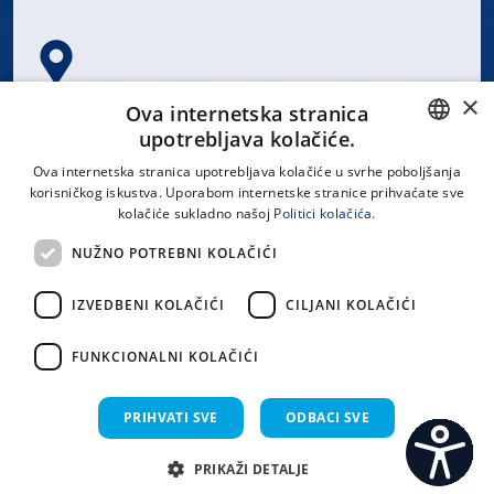
×
Spinčićeva 1, 21000 Split
Ova internetska stranica
Hrvatska
upotrebljava kolačiće.
CROATIAN
Ova internetska stranica upotrebljava kolačiće u svrhe poboljšanja
korisničkog iskustva. Uporabom internetske stranice prihvaćate sve
ENGLISH
kolačiće sukladno našoj
Politici kolačića.
office@kbsplit.hr
NUŽNO POTREBNI KOLAČIĆI
LINKOVI
IZVEDBENI KOLAČIĆI
CILJANI KOLAČIĆI
Uvjeti korištenja
FUNKCIONALNI KOLAČIĆI
Izjava o pristupačnosti
PRIHVATI SVE
ODBACI SVE
PRIKAŽI DETALJE
C
S