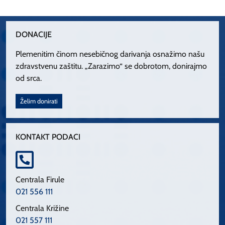
DONACIJE
Plemenitim činom nesebičnog darivanja osnažimo našu
zdravstvenu zaštitu. „Zarazimo“ se dobrotom, donirajmo
od srca.
Želim donirati
KONTAKT PODACI
Centrala Firule
021 556 111
Centrala Križine
021 557 111