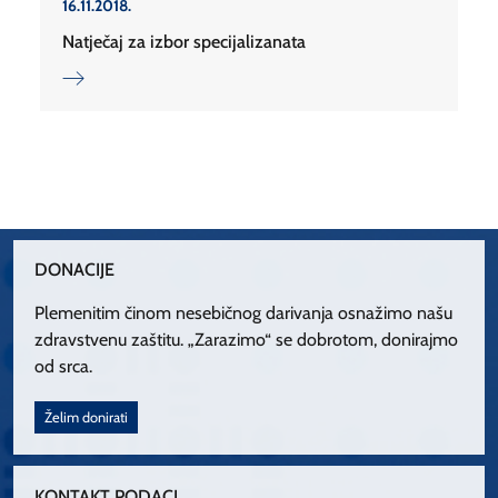
16.11.2018.
Natječaj za izbor specijalizanata
DONACIJE
Plemenitim činom nesebičnog darivanja osnažimo našu
zdravstvenu zaštitu. „Zarazimo“ se dobrotom, donirajmo
od srca.
Želim donirati
KONTAKT PODACI