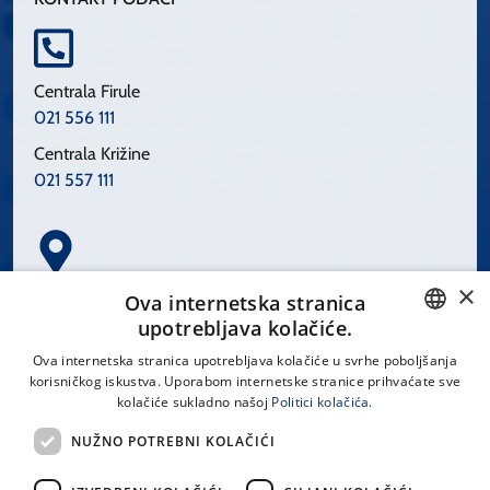
Centrala Firule
021 556 111
Centrala Križine
021 557 111
×
Spinčićeva 1, 21000 Split
Ova internetska stranica
Hrvatska
upotrebljava kolačiće.
CROATIAN
Ova internetska stranica upotrebljava kolačiće u svrhe poboljšanja
korisničkog iskustva. Uporabom internetske stranice prihvaćate sve
ENGLISH
kolačiće sukladno našoj
Politici kolačića.
office@kbsplit.hr
NUŽNO POTREBNI KOLAČIĆI