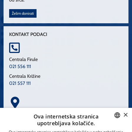
Želim donirati
KONTAKT PODACI
Centrala Firule
021 556 111
Centrala Križine
021 557 111
×
Spinčićeva 1, 21000 Split
Ova internetska stranica
Hrvatska
upotrebljava kolačiće.
CROATIAN
Ova internetska stranica upotrebljava kolačiće u svrhe poboljšanja