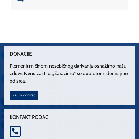
DONACIJE
Plemenitim činom nesebičnog darivanja osnažimo našu
zdravstvenu zaštitu. „Zarazimo“ se dobrotom, donirajmo
od srca.
Želim donirati
KONTAKT PODACI