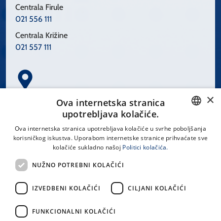
Centrala Firule
021 556 111
Centrala Križine
021 557 111
×
Spinčićeva 1, 21000 Split
Ova internetska stranica
Hrvatska
upotrebljava kolačiće.
CROATIAN
Ova internetska stranica upotrebljava kolačiće u svrhe poboljšanja
korisničkog iskustva. Uporabom internetske stranice prihvaćate sve
ENGLISH
kolačiće sukladno našoj
Politici kolačića.
office@kbsplit.hr
NUŽNO POTREBNI KOLAČIĆI
LINKOVI
IZVEDBENI KOLAČIĆI
CILJANI KOLAČIĆI
Uvjeti korištenja
FUNKCIONALNI KOLAČIĆI