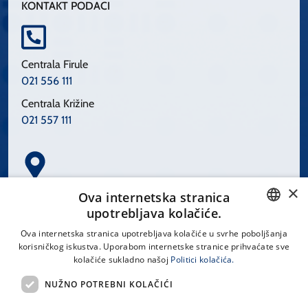
KONTAKT PODACI
Centrala Firule
021 556 111
Centrala Križine
021 557 111
×
Spinčićeva 1, 21000 Split
Ova internetska stranica
Hrvatska
upotrebljava kolačiće.
CROATIAN
Ova internetska stranica upotrebljava kolačiće u svrhe poboljšanja
korisničkog iskustva. Uporabom internetske stranice prihvaćate sve
ENGLISH
kolačiće sukladno našoj
Politici kolačića.
office@kbsplit.hr
NUŽNO POTREBNI KOLAČIĆI