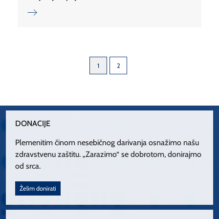
1
2
DONACIJE
Plemenitim činom nesebičnog darivanja osnažimo našu
zdravstvenu zaštitu. „Zarazimo“ se dobrotom, donirajmo
od srca.
Želim donirati