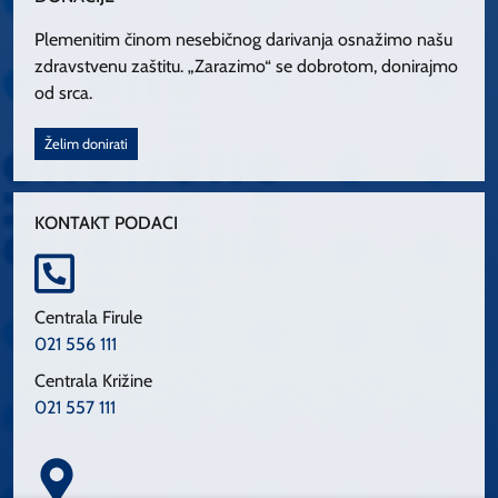
Plemenitim činom nesebičnog darivanja osnažimo našu
zdravstvenu zaštitu. „Zarazimo“ se dobrotom, donirajmo
od srca.
Želim donirati
KONTAKT PODACI
Centrala Firule
021 556 111
Centrala Križine
021 557 111