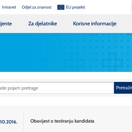
Intranet
Odjel za znanost
EU projekti
ijente
Za djelatnike
Korisne informacije
Pretraži
Obavijest o testiranju kandidata
.10.2016.