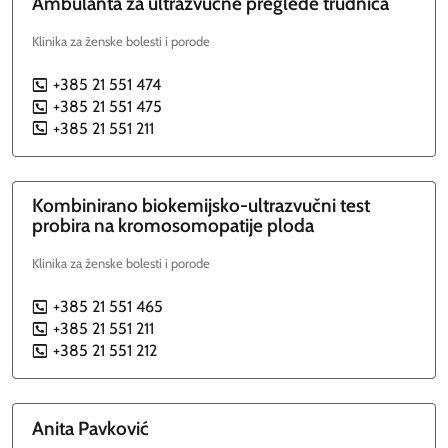
Ambulanta za ultrazvučne preglede trudnica
Klinika za ženske bolesti i porode
+385 21 551 474
P
+385 21 551 475
P
+385 21 551 211
P
Kombinirano biokemijsko-ultrazvučni test
probira na kromosomopatije ploda
Klinika za ženske bolesti i porode
+385 21 551 465
P
+385 21 551 211
P
+385 21 551 212
P
Anita
Pavković