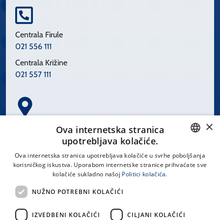
Centrala Firule
021 556 111
Centrala Križine
021 557 111
×
Spinčićeva 1, 21000 Split
Ova internetska stranica
Hrvatska
upotrebljava kolačiće.
CROATIAN
Ova internetska stranica upotrebljava kolačiće u svrhe poboljšanja
korisničkog iskustva. Uporabom internetske stranice prihvaćate sve
ENGLISH
kolačiće sukladno našoj
Politici kolačića.
office@kbsplit.hr
NUŽNO POTREBNI KOLAČIĆI
LINKOVI
IZVEDBENI KOLAČIĆI
CILJANI KOLAČIĆI