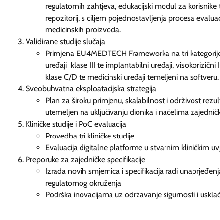
regulatornih zahtjeva, edukacijski modul za korisnike
repozitorij, s ciljem pojednostavljenja procesa evaluac
medicinskih proizvoda.
Validirane studije slučaja
Primjena EU4MEDTECH Frameworka na tri kategorije
uređaji klase III te implantabilni uređaji, visokorizični
klase C/D te medicinski uređaji temeljeni na softveru.
Sveobuhvatna eksploatacijska strategija
Plan za široku primjenu, skalabilnost i održivost rezul
utemeljen na uključivanju dionika i načelima zajednič
Kliničke studije i PoC evaluacija
Provedba tri kliničke studije
Evaluacija digitalne platforme u stvarnim kliničkim uv
Preporuke za zajedničke specifikacije
Izrada novih smjernica i specifikacija radi unaprjeđenj
regulatornog okruženja
Podrška inovacijama uz održavanje sigurnosti i uskla