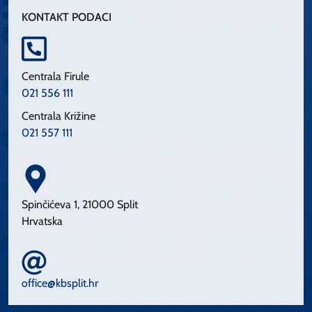
KONTAKT PODACI
Centrala Firule
021 556 111
Centrala Križine
021 557 111
Spinčićeva 1, 21000 Split
Hrvatska
office@kbsplit.hr