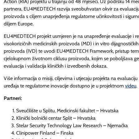
Action (RIA) projektu u trajanju od 48 mjeseci. Uz podršku 14 m
partnera, EU4MEDTECH razvija sveobuhvatan okvir za evaluacij
proizvoda s ciljem unaprjeđenja regulatorne učinkovitosti i sigurn
diljem Europe.
EU4MEDTECH projekt usmjeren je na unapređenje evaluacije i re
visokorizičnih medicinskih proizvoda (MD) i in vitro dijagnostički
proizvoda (IVD) te uvodi EU4MEDTECH Framework, pristup tem
cjelokupnom životnom ciklusu proizvoda, kojim se poboljšava gen
evaluacija i validacija kliničkih i izvedbenih dokaza.
Više informacija o misiji, ciljevima i utjecaju projekta na evaluacij
uređaja te regulatorne inovacije dostupno je u projektnom
videu
.
Partneri:
Sveučilište u Splitu, Medicinski fakultet – Hrvatska
Klinički bolnički centar Split – Hrvatska
Stelar Security Technology Law Research – Njemačka
Clinipower Finland – Finska