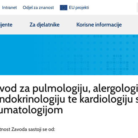
Intranet
Odjel za znanost
EU projekti
ijente
Za djelatnike
Korisne informacije
vod za pulmologiju, alergologi
endokrinologiju te kardiologiju 
umatologijom
tnost Zavoda sastoji se od: