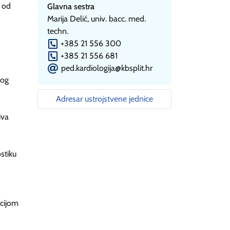
a od
Glavna sestra
Marija Delić, univ. bacc. med.
techn.
P
+385 21 556 300
P
+385 21 556 681
E
ped.kardiologija@kbsplit.hr
nog
Adresar ustrojstvene jednice
iva
stiku
acijom