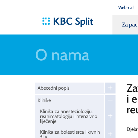
Webmail
Za pac
O nama
Za
Abecedni popis
i 
Klinike
re
Klinika za anesteziologiju,
reanimatologiju i intenzivno
liječenje
Djela
Klinika za bolesti srca i krvnih
žila