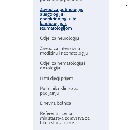
Zavod za pulmologiju,
alergologiju i
endokrinologiju te
kardiologiju s
reumatologijom
Odjel za neurologiju
Zavod za intenzivnu
medicinu i neonatologiju
Odjel za hematologiju i
onkologiju
Hitni dječji prijem
Poliklinika Klinike za
pedijatriju
Dnevna bolnica
Referentni centar
Ministarstva zdravstva za
hitna stanja djece