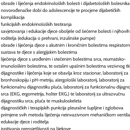
obrade i liječenja endokrinoloških bolesti i dijabetoloških bolesnik
novorođenačke dobi do adolescencije te procjene dijabetičkih
komplikacija
funkcijskih endokrinoloških testiranja
savjetovanja i edukacije djece oboljele od šećerne bolesti i njihovih
roditelja (edukacija o prehrani, inzulinske pumpe)
obrade i liječenja djece s akutnim i kroničnim bolestima respirator
sustava te djece s alergijskim bolestima
liječenja djece s urođenim i stečenim bolestima srca, reumatsko-
imunološkim bolestima, te ostalim upalnim bolestima vezivnog tk
dijagnostike i liječenja koje se obavlja kroz stacionar, laboratorij za
bronhoskopiju i pH-metriju, alergološki laboratorij, laboratorij za
funkcionalnu dijagnostiku pluća, laboratorij za funkcionalnu dijagno
srca (EKG, ergometrija, holter EKG,) te laboratorij za ultrazvučnu
dijagnostiku srca, pluća te muskuloskeleta
dijagnostičkih i terapijskih punkcija pleuralne šupljine i zglobova
primjene svih metoda liječenja neinvazivnom mehaničkom ventil
edukacije djece i roditelja
ispitivanja preosjetljivosti na lijekove