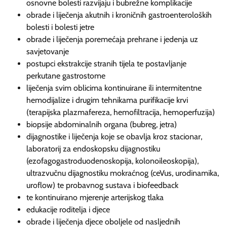
osnovne bolesti razvijaju i bubrežne komplikacije
obrade i liječenja akutnih i kroničnih gastroenteroloških
bolesti i bolesti jetre
obrade i liječenja poremećaja prehrane i jedenja uz
savjetovanje
postupci ekstrakcije stranih tijela te postavljanje
perkutane gastrostome
liječenja svim oblicima kontinuirane ili intermitentne
hemodijalize i drugim tehnikama purifikacije krvi
(terapijska plazmafereza, hemofiltracija, hemoperfuzija)
biopsije abdominalnih organa (bubreg, jetra)
dijagnostike i liječenja koje se obavlja kroz stacionar,
laboratorij za endoskopsku dijagnostiku
(ezofagogastroduodenoskopija, kolonoileoskopija),
ultrazvučnu dijagnostiku mokraćnog (ceVus, urodinamika,
uroflow) te probavnog sustava i biofeedback
te kontinuirano mjerenje arterijskog tlaka
edukacije roditelja i djece
obrade i liječenja djece oboljele od nasljednih