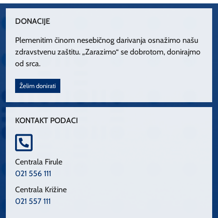
DONACIJE
Plemenitim činom nesebičnog darivanja osnažimo našu
zdravstvenu zaštitu. „Zarazimo“ se dobrotom, donirajmo
od srca.
Želim donirati
KONTAKT PODACI
Centrala Firule
021 556 111
Centrala Križine
021 557 111