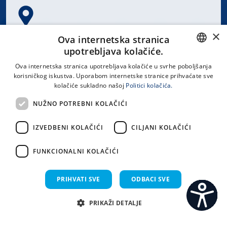
×
Spinčićeva 1, 21000 Split
Ova internetska stranica
Hrvatska
upotrebljava kolačiće.
CROATIAN
Ova internetska stranica upotrebljava kolačiće u svrhe poboljšanja
korisničkog iskustva. Uporabom internetske stranice prihvaćate sve
ENGLISH
kolačiće sukladno našoj
Politici kolačića.
office@kbsplit.hr
NUŽNO POTREBNI KOLAČIĆI
LINKOVI
IZVEDBENI KOLAČIĆI
CILJANI KOLAČIĆI
Uvjeti korištenja
FUNKCIONALNI KOLAČIĆI
Izjava o pristupačnosti
PRIHVATI SVE
ODBACI SVE
PRIKAŽI DETALJE
C
S
Sva prava pridržana KBC Split 2026.